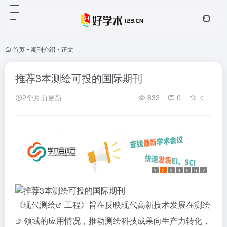
首页
•
期刊介绍
•
正文
推荐3本测绘可投的国际期刊
2个月前更新
832
0
0
1
2
3
4
5
6
7
《现代
测绘
工程》旨在反映现代高新技术发展在
测绘
领域的应用情况，推动测绘科技成果向生产力转化，