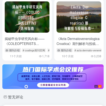
揭秘甲虫学研究风向标——
《Acta Dermatovenerologica
《COLEOPTERISTS
Croatica》期刊解析与投稿指
BULLETIN》选刊指南
南——皮肤科研究者的必备手
期刊介绍
# coatings期刊官网
# cor prudentis possidebit scientiam
期刊介绍
# acta dermato-venerel
# cote杂志
册
11个月前
1,718
10个月前
3,238
1
2
暂无评论