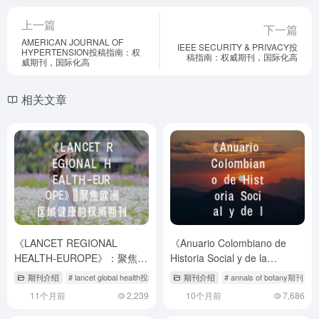
上一篇
下一篇
AMERICAN JOURNAL OF
IEEE SECURITY & PRIVACY投
HYPERTENSION投稿指南：权
稿指南：权威期刊，国际化高
威期刊，国际化高
相关文章
《LANCET REGIONAL
《Anuario Colombiano de
HEALTH-EUROPE》：聚焦欧
Historia Social y de la
洲区域健康的权威期刊与投稿
Cultura》核心特色解析-投稿
期刊介绍
# lancet global health投稿经验
# lancet regional health if
期刊介绍
# annals of botany期刊
#
全攻略
流程与评审标准详解
11个月前
2,239
10个月前
7,686