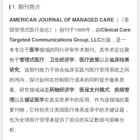
1. 期刊简介
AMERICAN JOURNAL OF MANAGED CARE
（《美
国管理式医疗杂志》）创刊于1995年，由
Clinical Care
Targeted Communications Group, LLC
出版，是一
本专注于
医学
领域的同行评审学术期刊。其学术定位聚
焦于
管理式医疗
、
卫生经济学
、
医疗政策
以及
临床结果
研究
。该期刊致力于弥合临床实践与医疗管理系统之间
的鸿沟，探讨如何在控制医疗成本的同时提升服务质
量。研究领域涵盖
药物经济学
、
医保支付模式
、
疾病管
理
以及
循证医学
在真实世界中的应用。作为该领域的重
要刊物，它特别关注美国医疗体系改革中的关键议题，
也为全球医疗管理者提供了前沿的实证数据与策略分
析。