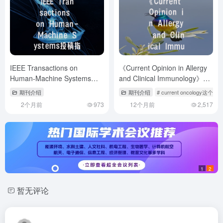
IEEE Transactions on
《Current Opinion in Allergy
Human-Machine Systems投
and Clinical Immunology》期
稿指南：权威期
刊解读-临床研究者的投稿必修
期刊介绍
期刊介绍
# current oncology这
课
2个月前
973
12个月前
2,517
1
2
暂无评论