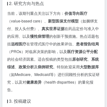
2. 研究方向与热点
当前，该期刊重点关注以下方向：
价值导向医疗
（value-based care）、
新型医保支付模型
（如捆绑支
付、按人头付费）、
真实世界证据
在药品定价与准入中
的应用、以及
慢性病管理
的创新干预措施。热点话题包
括
远程医疗
在管理式医疗中的效果评估、
患者报告结局
（PROs）对临床决策的影响，以及
医疗资源公平分配
的社会经济因素。适合投稿的类型包括
原创研究
、
系统
综述
、
政策分析
及
病例研究
。特别欢迎采用
大型数据库
（如Medicare、Medicaid等）进行回顾性分析的实证研
究，以及对
健康差异
（health disparities）的量化报
告。
3. 投稿建议