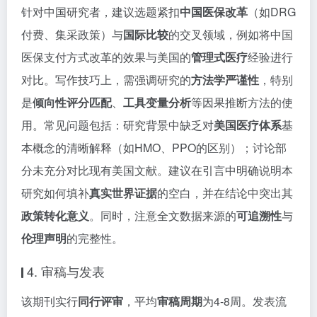
针对中国研究者，建议选题紧扣
中国医保改革
（如DRG
付费、集采政策）与
国际比较
的交叉领域，例如将中国
医保支付方式改革的效果与美国的
管理式医疗
经验进行
对比。写作技巧上，需强调研究的
方法学严谨性
，特别
是
倾向性评分匹配
、
工具变量分析
等因果推断方法的使
用。常见问题包括：研究背景中缺乏对
美国医疗体系
基
本概念的清晰解释（如HMO、PPO的区别）；讨论部
分未充分对比现有美国文献。建议在引言中明确说明本
研究如何填补
真实世界证据
的空白，并在结论中突出其
政策转化意义
。同时，注意全文数据来源的
可追溯性
与
伦理声明
的完整性。
4. 审稿与发表
该期刊实行
同行评审
，平均
审稿周期
为4-8周。发表流