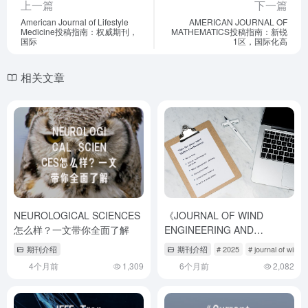
上一篇
下一篇
American Journal of Lifestyle
AMERICAN JOURNAL OF
Medicine投稿指南：权威期刊，
MATHEMATICS投稿指南：新锐
国际
1区，国际化高
相关文章
NEUROLOGICAL SCIENCES
《JOURNAL OF WIND
怎么样？一文带你全面了解
ENGINEERING AND
INDUSTRIAL
期刊介绍
期刊介绍
# 2025
# journal of win
AERODYNAMICS》期刊值得
4个月前
1,309
6个月前
2,082
投吗？