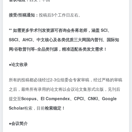
接受
/拒稿通知：
投稿后
3个工作日左右。
**
如需更多学术刊发资源可咨询会务
蒋
老师，涵盖
SCI、
SSCI、AHCI、中文核心及各类优质
三大网国内
普刊
、国际知
网
/谷歌普刊等~
全品类刊源
，
精准适配各类发文需求
！
●论文收录
所有的投稿都必须经过
2-3位组委会专家审稿，经过严格的审稿
之后，最终所有录用的论文将以会议论文集形式出版，见刊后
提交至
Scopus、EI Compendex、CPCI、CNKI、Google
Scholar
检索，目前
检索稳定！
●会议简介