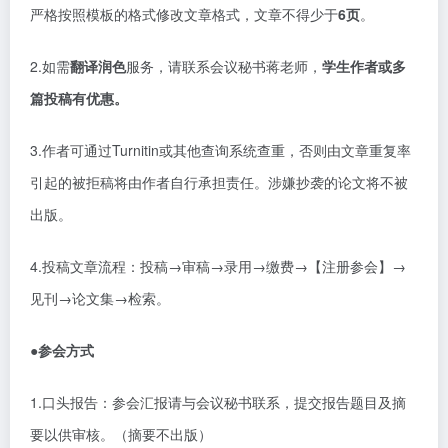
严格按照模板的格式修改文章格式，文章不得少于
6页
。
2.如需
翻译润色
服务，请联系会议秘书蒋老师，
学生作者或多
篇投稿有优惠。
3.作者可通过Turnitin或其他查询系统查重，否则由文章重复率
引起的被拒稿将由作者自行承担责任。涉嫌抄袭的论文将不被
出版。
4.投稿文章流程：投稿→审稿→录用→缴费→【注册参会】→
见刊→论文集→检索。
●参会方式
1.口头报告：参会汇报请与会议秘书联系，提交报告题目及摘
要以供审核。（摘要不出版）