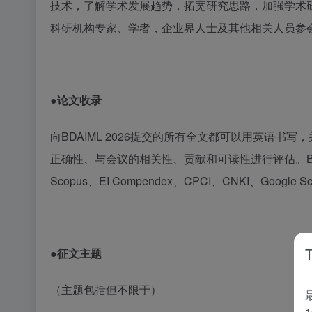
技术，了解学术发展趋势，拓宽研究思路，加强学术
科研机构专家、学者，企业界人士及其他相关人员参
●论文
收录
向
BDAIML 2026
提交的所有全文都可以用英语书写，
正确性、与会议的相关性、贡献和可读性进行评估。
Scopus
、
EI Compendex
、
CPCI
、
CNKI
、
Google Sc
●征文主题
（主题包括但不限于）