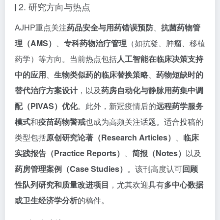
2. 研究方向与热点
AJHP重点关注
药品安全与用药错误预防
、
抗菌药物管
理（AMS）
、
专科药物治疗管理
（如抗凝、肿瘤、移植
药学）等方向。当前热点包括
人工智能在临床决策支持
中的应用
、
生物类似药的临床替换策略
、
药物短缺时的
替代治疗方案设计
，以及
药房自动化与静脉用药集中调
配（PIVAS）优化
。此外，新冠疫情后的
远程药学服务
模式
和
疫苗药物警戒
也成为高频关注话题。适合投稿的
类型包括
原创研究论著（Research Articles）
、
临床
实践报告（Practice Reports）
、
简报（Notes）
以及
药房管理案例（Case Studies）
。该刊高度认可
回顾
性队列研究和质量改进项目
，尤其欢迎具有
多中心数据
或卫生经济学分析
的稿件。