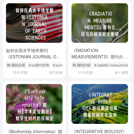
如何在高水平地学期刊
《RADIATION
《ESTONIAN JOURNAL OF
MEASUREMENTS》期刊介绍
EARTH SCIENCES》成功发
与投稿策略全解析
期刊介绍
# est期刊官网
# journal of rare earths期刊如何
期刊介绍
# radiation measureme
表论文？
10个月前
2,034
11个月前
1,820
《Biodiversity Informatics》期
《INTEGRATIVE BIOLOGY》