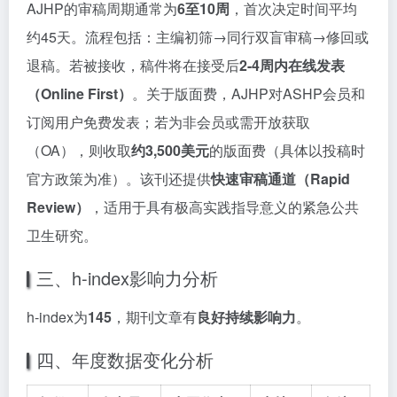
AJHP的审稿周期通常为
6至10周
，首次决定时间平均
约45天。流程包括：主编初筛→同行双盲审稿→修回或
退稿。若被接收，稿件将在接受后
2-4周内在线发表
（Online First）
。关于版面费，AJHP对ASHP会员和
订阅用户免费发表；若为非会员或需开放获取
（OA），则收取
约3,500美元
的版面费（具体以投稿时
官方政策为准）。该刊还提供
快速审稿通道（Rapid
Review）
，适用于具有极高实践指导意义的紧急公共
卫生研究。
三、h-index影响力分析
h-index为
145
，期刊文章有
良好持续影响力
。
四、年度数据变化分析