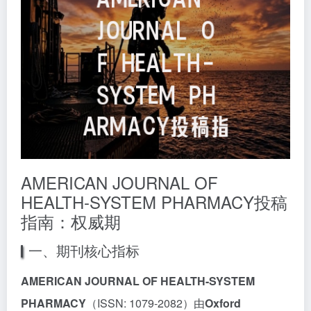
AMERICAN JOURNAL OF
HEALTH-SYSTEM PHARMACY投稿
指南：权威期
一、期刊核心指标
AMERICAN JOURNAL OF HEALTH-SYSTEM
PHARMACY
（ISSN: 1079-2082）由
Oxford