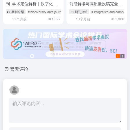
刊_学术定位解析｜数字化时
前沿解读与高质量投稿完全指
代的投稿全攻略
南
期刊介绍
# biodiversity data journal
# bioinformatics sci
期刊介绍
# integrative and comparati
# bioinformatics期
11个月前
1,327
10个月前
1,326
1
2
暂无评论