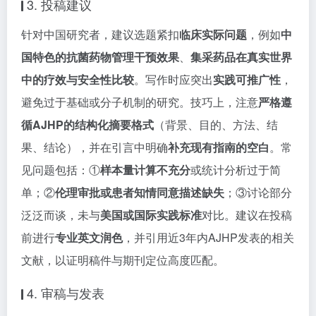
3. 投稿建议
针对中国研究者，建议选题紧扣
临床实际问题
，例如
中
国特色的抗菌药物管理干预效果
、
集采药品在真实世界
中的疗效与安全性比较
。写作时应突出
实践可推广性
，
避免过于基础或分子机制的研究。技巧上，注意
严格遵
循AJHP的结构化摘要格式
（背景、目的、方法、结
果、结论），并在引言中明确
补充现有指南的空白
。常
见问题包括：①
样本量计算不充分
或统计分析过于简
单；②
伦理审批或患者知情同意描述缺失
；③讨论部分
泛泛而谈，未与
美国或国际实践标准
对比。建议在投稿
前进行
专业英文润色
，并引用近3年内AJHP发表的相关
文献，以证明稿件与期刊定位高度匹配。
4. 审稿与发表