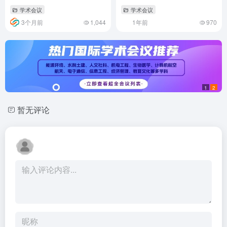
（ICFMCETE 2026）
学术会议
学术会议
3个月前
1,044
1年前
970
1
2
暂无评论