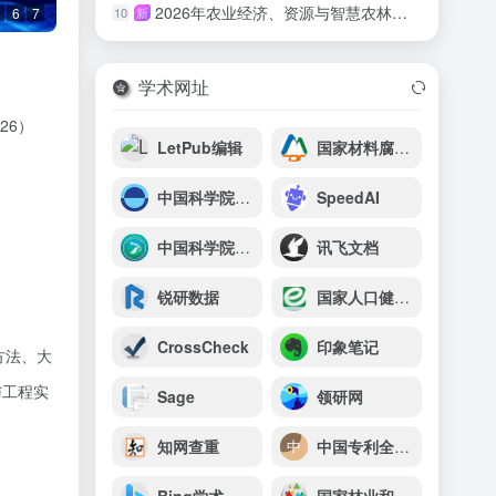
2026年农业经济、资源与智慧农林国际学术会议（AERSAF 2026）
10
新
6
7
学术网址
26
）
LetPub编辑
国家材料腐蚀与防护科学数据中心
中国科学院上海天文台
SpeedAI
中国科学院过程工程研究所
讯飞文档
锐研数据
国家人口健康科学数据中心
CrossCheck
印象笔记
方法、大
与工程实
Sage
领研网
知网查重
中国专利全文打包下载