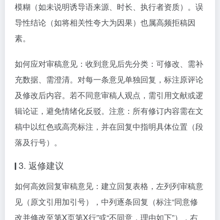
模糊（如未说明诱导语来源、时长、执行者资质）。误
导性结论（如将相关性夸大为因果）也属高频拒稿因
素。
如何应对审稿意见：收到意见后先分类：可修改、需补
充数据、需澄清。对每一条意见单独回复，标注原评论
及修改后内容。若不同意审稿人观点，需引用文献或逻
辑论证，避免情绪化反驳。注意：所有修订内容需在文
稿中以红色或高亮标注，并在回复中指明具体位置（段
落及行号）。
3. 返修建议
如何高效回复审稿意见：建立回复表格，左列列审稿意
见（原文引用加引号），中列逐条回复（标注“同意修
改并修改至第X页第X行”或“不同意，理由如下”），右