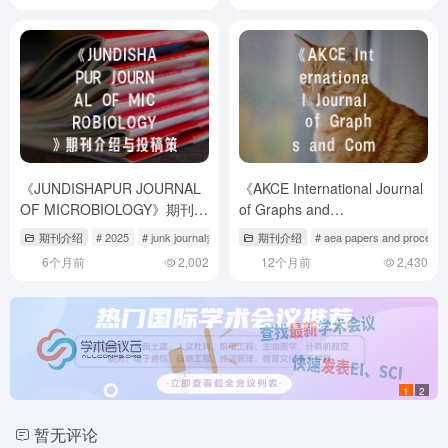
《JUNDISHAPUR JOURNAL
《AKCE International Journal
OF MICROBIOLOGY》期刊介
of Graphs and
绍与投稿策略
Combinatorics》期刊解析-如
期刊介绍
# 2025
# junk journal多少页
# junk journal封面材料
期刊介绍
# aea papers and proceedi
何高效完成学术投稿？
6个月前
2,002
12个月前
2,430
1
2
暂无评论