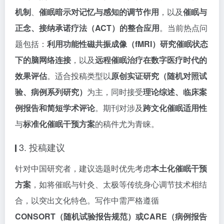
机制
、
催眠暗示对记忆与感知的调节作用
，以及
催眠与
正念、接纳承诺疗法（ACT）的整合应用
。当前热点问
题包括：
利用功能性磁共振成像（fMRI）研究催眠状态
下的脑网络连接
，以及
远程催眠治疗在数字医疗时代的
效果评估
。适合投稿类型以
原创实证研究（随机对照试
验、病例系列研究）
为主，同时接受
理论综述、临床案
例报告和简短学术评论
。期刊对涉及
跨文化催眠适用性
与
标准化催眠干预方案
的稿件尤为青睐。
3. 投稿建议
针对中国研究者，建议选题时优先考虑
本土化催眠干预
方案
，如将催眠与针灸、太极等传统身心调节技术相结
合，以突出文化特色。写作中需严格遵循
CONSORT（随机试验报告规范）或CARE（病例报告