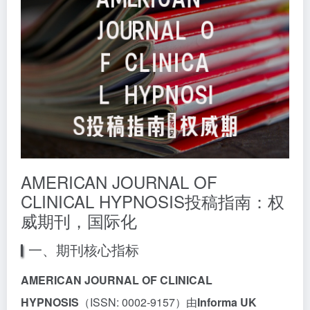
AMERICAN JOURNAL OF
CLINICAL HYPNOSIS投稿指南：权
威期刊，国际化
一、期刊核心指标
AMERICAN JOURNAL OF CLINICAL
HYPNOSIS
（ISSN: 0002-9157）由
Informa UK