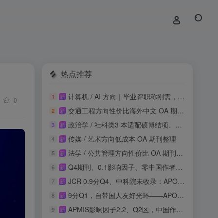
热点推荐
计算机 / AI 方向｜毕业评职称刚需，知网稳定收录
1
新
0
交通工程方向性价比海外中文 OA 期刊投稿整理
2
新
政治学 / 社科类3 本适配硕博结项、课程论文
3
新
传媒 / 艺术方向低成本 OA 期刊整理
4
新
法学 / 公共管理方向性价比 OA 期刊整理
5
新
Q4期刊、0.1影响因子、零中国作者：这本SSCI收录吗？
6
新
JCR 0.9分Q4、中科院未收录：APOS正畸期刊投稿风险与机会实测
7
新
9分Q1，自带国人友好光环——APOPTOSIS影响因子再攀新高
8
新
APMIS影响因子2.2、Q2区，中国作者占比21.9%，这本刊值得投吗？
9
新