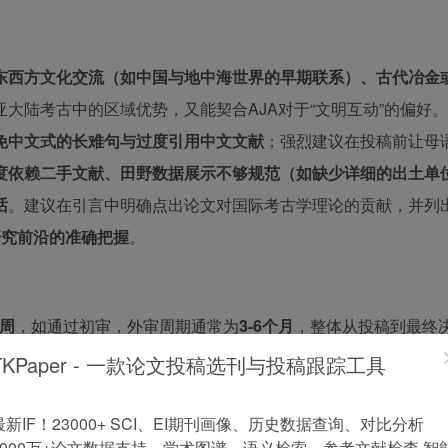
东西方文化交流（如中国与地中海世界的早期联系）、古代冶金
大陆考古中的区域优势，又能契合AJA对于“文明互动”的偏好
免中文式的长难句与过度引用中文文献
；强烈建议在投稿前让母
度依赖二手文献、田野数据展示不够规范（如缺少详细的出土单
话
。建议在引言中明确点出论文对国际考古学理论的贡献，并列
研究前沿的准确把握
。
3周
，如通过初审，外审周期通常为
3-6个月
，整体从投稿到最终
排版校对，发表周期约为
4-6个月
。需要注意的是，
书评与短篇
TKPaper - 一款论文投稿选刊与投稿跟踪工具
。所有稿件均需通过
芝加哥大学出版社在线投稿系统（Editorial
最新IF！23000+ SCI、EI期刊画像、历史数据查询、对比分析
1000万+论文数据支持，学术图谱、语义检索、参考文献检查 智