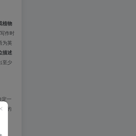
或植物
。写作时
语为英
位描述
出至少
决定一
报告
的
能