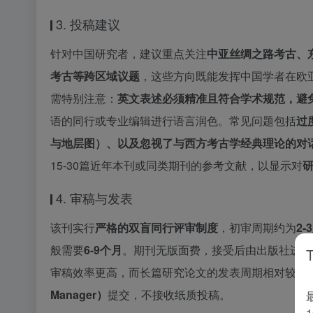
3. 投稿建议
针对中国研究者，建议重点关注
中亚丝绸之路考古、
考古等跨区域议题
，这些方向既能发挥中国学者在欧亚
需特别注意：
英文表述必须精准且符合学术规范，避
语的同行或专业编辑进行语言润色。常见问题包括
过
与地层图）、以及忽视了与西方考古学经典理论的对
15-30篇近年本刊或同类期刊的参考文献，以显示对
4. 审稿与发表
该刊实行
严格的双盲同行评审制度
，初审周期约为
2-
般需要
6-9个月
。期刊无版面费，接受后由出版社进行
审稿效率更高，而长篇研究论文的发表周期相对较长
Manager）
提交，不接收纸质投稿。