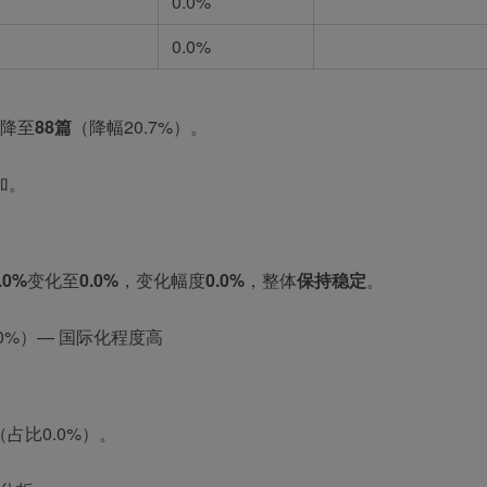
0.0%
0.0%
降至
88篇
（降幅20.7%）。
加。
.0%
变化至
0.0%
，变化幅度
0.0%
，整体
保持稳定
。
.0%）— 国际化程度高
（占比0.0%）。