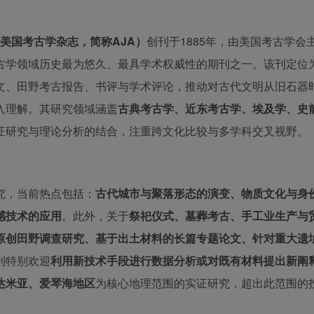
GY》（美国考古学杂志，简称AJA）
创刊于1885年，由美国考古学会
古学领域历史最为悠久、最具学术权威性的期刊之一。该刊定位
文、田野考古报告、书评与学术评论，推动对古代文明从旧石器
入理解。其研究领域涵盖
古典考古学、近东考古学、埃及学、史
证研究与理论分析的结合，注重跨文化比较与多学科交叉视野。
究，当前热点包括：
古代城市与聚落形态的演变、物质文化与身
感技术的应用
。此外，关于
祭祀仪式、墓葬考古、手工业生产与
原创田野调查研究、基于出土材料的长篇专题论文、针对重大遗
刊特别欢迎
利用新技术手段进行数据分析或对既有材料提出新阐
达米亚、爱琴海地区
为核心地理范围的实证研究，超出此范围的
。