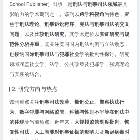
School Publisher）出版，是
刑法与刑事司法领域
最具
影响力的学术期刊之一。该刊以
跨学科视角
为特色，聚
焦于
刑法理论
、
刑事诉讼程序
、
宪法与刑事司法的交叉
问题
，以及
比较刑法研究
。其学术定位以
实证研究与规
范性分析并重
，既关注美国国内刑法判例与立法动态，
也接纳
国际刑事司法
与
犯罪社会学
的批判性探讨。研究
领域涵盖社会学、法学、公共政策及犯罪学，强调理论
与实践的结合。
2. 研究方向与热点
该刊重点关注
刑事司法改革
、
量刑公正
、
警察执法行
为
、
数字犯罪与网络监管
、
种族与性别不平等在刑法中
的体现
等当前热点。近年来，
大规模监禁制度批判
、
恢
复性司法
、
人工智能对刑事证据的影响
以及
新冠病毒时