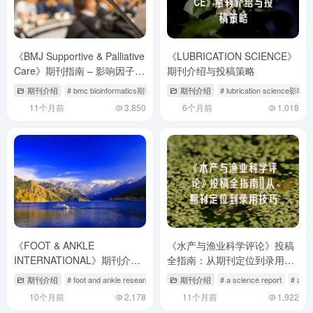
《BMJ Supportive & Palliative
《LUBRICATION SCIENCE》
Care》期刊指南 – 影响因子解
期刊介绍与投稿策略
析与投稿成功率提升路径
期刊介绍
# bmc bioinformatics期刊
# bmc palliative care杂志
期刊介绍
# lubrication science影响
# bmc publiche
11个月前
3,850
6个月前
1,018
《FOOT & ANKLE
《水产与渔业科学评论》投稿
INTERNATIONAL》期刊介绍
全指南：从期刊定位到录用技
与投稿策略解析
巧
期刊介绍
# foot and ankle research
# footwear science
期刊介绍
# a science report
# aq
10个月前
2,178
11个月前
1,922