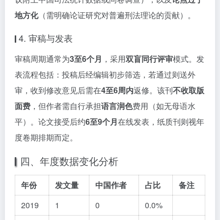
地方化
（需明确论证研究对普遍刑法理论的贡献）。
4. 审稿与发表
审稿周期通常为
3至6个月
，采用
双盲同行评审
模式。发
表流程包括：投稿后经编辑初步筛选，若通过则送外
审，收到修改意见后需在
4至6周内
返修。该刊
不收取版
面费
，但作者需自行承担
语言润色
费用（如无母语水
平）。论文接受后约
6至9个月
在线发表，纸质刊则视年
度卷期排期而定。
四、年度数据变化分析
年份
发文量
中国作者
占比
备注
2019
1
0
0.0%