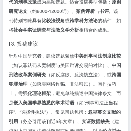
代的刑事政策
成为高频选题。适合投稿类型包括：
原创
研究论文
（约8000-12000词）、
案例评析
与
书评
。该
刊特别青睐具有
比较法视角
或
跨学科方法论
的稿件，如
将
社会学实证调查
与
法教义学分析
相结合的成果。
3. 投稿建议
针对中国研究者，建议选题聚焦
中美刑事司法制度比较
（如认罪认罚从宽制度与美国辩诉交易的对比）、
中国
刑法改革案例研究
（如反腐败、反洗钱立法），或
跨国
犯罪治理
（如跨境网络诈骗、非法移民）。写作技巧
上，需
强化理论框架
，避免单纯描述中国法律条文，而
是
嵌入美国学界熟悉的学术话语
（如“刑事司法正当程
序”、“选择性执法”）。常见问题包括：
忽视英文文献的
引用
（务必引用该刊近5年文章）、
实证数据缺失
（建
议附上中国司法统计数据或问卷调查），以及
论点过于