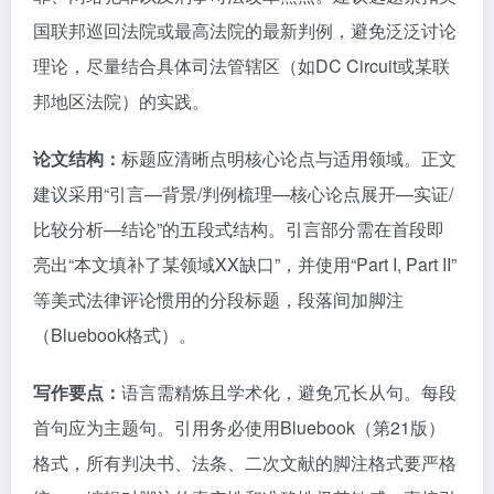
国联邦巡回法院或最高法院的最新判例，避免泛泛讨论
理论，尽量结合具体司法管辖区（如DC Circuit或某联
邦地区法院）的实践。
论文结构：
标题应清晰点明核心论点与适用领域。正文
建议采用“引言—背景/判例梳理—核心论点展开—实证/
比较分析—结论”的五段式结构。引言部分需在首段即
亮出“本文填补了某领域XX缺口”，并使用“Part I, Part II”
等美式法律评论惯用的分段标题，段落间加脚注
（Bluebook格式）。
写作要点：
语言需精炼且学术化，避免冗长从句。每段
首句应为主题句。引用务必使用Bluebook（第21版）
格式，所有判决书、法条、二次文献的脚注格式要严格