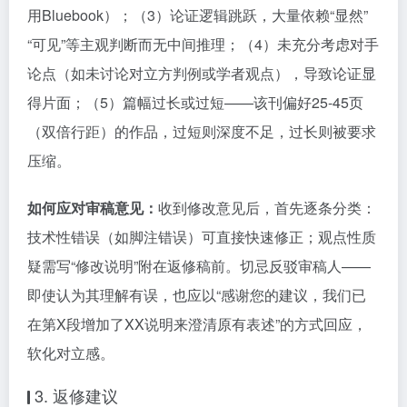
用Bluebook）；（3）论证逻辑跳跃，大量依赖“显然”
“可见”等主观判断而无中间推理；（4）未充分考虑对手
论点（如未讨论对立方判例或学者观点），导致论证显
得片面；（5）篇幅过长或过短——该刊偏好25-45页
（双倍行距）的作品，过短则深度不足，过长则被要求
压缩。
如何应对审稿意见：
收到修改意见后，首先逐条分类：
技术性错误（如脚注错误）可直接快速修正；观点性质
疑需写“修改说明”附在返修稿前。切忌反驳审稿人——
即使认为其理解有误，也应以“感谢您的建议，我们已
在第X段增加了XX说明来澄清原有表述”的方式回应，
软化对立感。
3. 返修建议