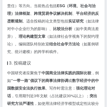
责任）等方向。当前热点包括
ESG（环境、社会与治
理）法律框架
、
跨境贸易争议解决机制
、
平台经济的反
垄断规制
。适合投稿的论文类型包括
实证研究
（如法律
对中小企业行为的影响）、
比较法分析
（如中美商法差
异）、
理论构建型文章
（如法律社会学视角下的契约理
论）。编辑团队特别欢迎
结合社会学方法论
（如案例研
究、统计建模）的跨学科稿件。
3. 投稿建议
中国研究者应聚焦于
中国商业法律实践的国际比较
，例
如
“一带一路”倡议下的商事法律协调
或
数字经济中的中
国数据安全法执行效果
。写作时需注意：
强化理论对
话
，引用期刊近3年文献（占比建议30%以上）；
突出
研究方法严谨性
，如使用法律经济学模型或定性比较分