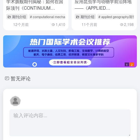
学术旗舰期刊揭秘：如何在国
应用昆虫学与动物学前沿阵地
际顶刊《CONTINUUM
——《APPLIED
MECHANICS AND
ENTOMOLOGY AND
期刊介绍
# computational mechanics期刊
期刊介绍
# mechanical version of science fictio
# applied geography期刊
THERMODYNAMICS》实现高
ZOOLOGY》投稿全攻略
12个月前
1,410
11个月前
2,198
质量发表？
1
2
暂无评论