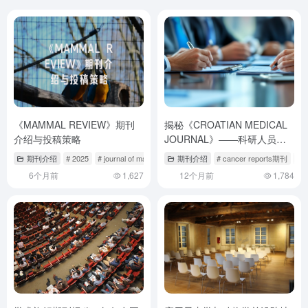
《MAMMAL REVIEW》期刊
揭秘《CROATIAN MEDICAL
介绍与投稿策略
JOURNAL》——科研人员的
首选发表平台 | 投稿全攻略
期刊介绍
# 2025
# journal of mammalogy
期刊介绍
# ma media and journalism
# cancer reports期刊
# c
6个月前
1,627
12个月前
1,784