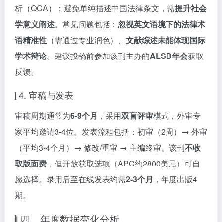
析（QCA）；避免单纯描述中国法律条文，需
提升社会
学意义阐述
。常见问题包括：
忽视英文语境下的法律术
语精准性
（需通过专业润色）、
文献综述未能体现国际
学术辩论
。建议投稿前参加该刊主办的
ALSB年会
获取
反馈。
4. 审稿与发表
审稿周期通常为
6-9个月
，采用
双盲评审
模式，外审专
家平均邀请3-4位。发表流程包括：初审（2周）→ 外审
（平均3-4个月）→ 修改/重审 → 主编终审。该刊
不收
取版面费
，但开放获取选项（APC约2800美元）可自
愿选择。录用后至在线发表约需
2-3个月
，年度出版4
期。
四、年度数据变化分析