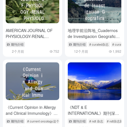
AMERICAN JOURNAL OF
地理学前沿阵地_Cuadernos
PHYSIOLOGY-RENAL
de Investigacion Geografica
PHYSIOLOGY投稿指
投稿全攻略
期刊介绍
期刊介绍
# curated杂志
# curat
2个月前
752
12个月前
1,992
《Current Opinion in Allergy
《NDT & E
and Clinical Immunology》期
INTERNATIONAL》期刊深度
刊解读-临床研究者的投稿必修
解析与高效投稿指南
期刊介绍
# current oncology这个杂志怎么样
期刊介绍
# current opinion in oncology
# ndt 杂志
# ndt杂志影
# th
课