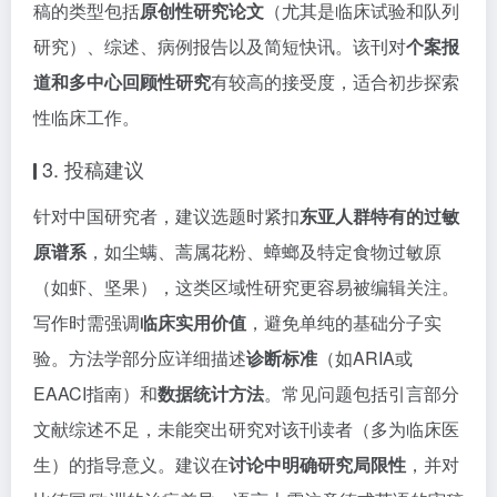
稿的类型包括
原创性研究论文
（尤其是临床试验和队列
研究）、综述、病例报告以及简短快讯。该刊对
个案报
道和多中心回顾性研究
有较高的接受度，适合初步探索
性临床工作。
3. 投稿建议
针对中国研究者，建议选题时紧扣
东亚人群特有的过敏
原谱系
，如尘螨、蒿属花粉、蟑螂及特定食物过敏原
（如虾、坚果），这类区域性研究更容易被编辑关注。
写作时需强调
临床实用价值
，避免单纯的基础分子实
验。方法学部分应详细描述
诊断标准
（如ARIA或
EAACI指南）和
数据统计方法
。常见问题包括引言部分
文献综述不足，未能突出研究对该刊读者（多为临床医
生）的指导意义。建议在
讨论中明确研究局限性
，并对