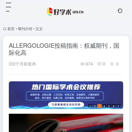
首页
•
期刊介绍
•
正文
ALLERGOLOGIE投稿指南：权威期刊，国
际化高
2个月前发布
674
0
0
1
2
3
4
5
6
7