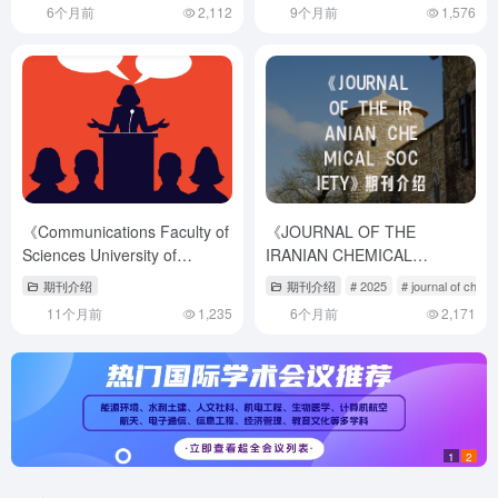
绍与投稿策略,journal of
6个月前
2,112
9个月前
1,576
agricultural economics
《Communications Faculty of
《JOURNAL OF THE
Sciences University of
IRANIAN CHEMICAL
Ankara-Series A1
SOCIETY》期刊介绍与投稿策
期刊介绍
期刊介绍
# 2025
# journal of chemic
Mathematics and Statistics》
略
11个月前
1,235
6个月前
2,171
——数学统计研究的国际窗口
与投稿实务指南
1
2