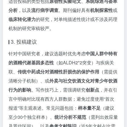
适合投稿的类型包括
原创性实验论文
、
系统综述与荟萃
分析
，以及
流行病学调查
。期刊偏好具有
机制探索性
或
临床转化潜力
的研究，对单纯描述性统计或不涉及药理
机制的研究审稿较严。
3. 投稿建议
针对中国研究者，建议选题时优先考虑
中国人群中特有
的酒精代谢基因多态性
（如ALDH2*2突变）与疾病关
联、
传统中药成分对酒精性肝损伤的保护作用
（需提供
清晰分子机制）、或
外卖与社交饮酒文化对青少年饮酒
行为的影响
。写作技巧上，需强调研究
创新点
，并在引
言中明确对比现有西方人群数据；避免过度使用“首次
报道”等主观表述。常见问题包括：
样本量不足
（建议
至少30个独立样本）、
统计分析不规范
（需列出效应量
及置信区间）、以及
参考文献陈旧
（近5年文献占比需