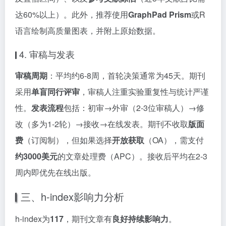
达60%以上）。此外，推荐使用
GraphPad Prism
或R
语言绘制高质量图表，并附上原始数据。
4. 审稿与发表
审稿周期
：平均约6-8周，首轮决策通常为45天。期刊
采用
单盲同行评审
，审稿人注重实验重复性与统计严谨
性。
发表流程
包括：初审→外审（2-3位审稿人）→修
改（多为1-2轮）→接收→在线发表。期刊不收取
版面
费
（订阅制），但如果选择
开放获取
（OA），需支付
约3000美元
的文章处理费（APC）。接收后平均在2-3
周内即优先在线出版。
三、h-index影响力分析
h-index为
117
，期刊文章有
良好持续影响力
。