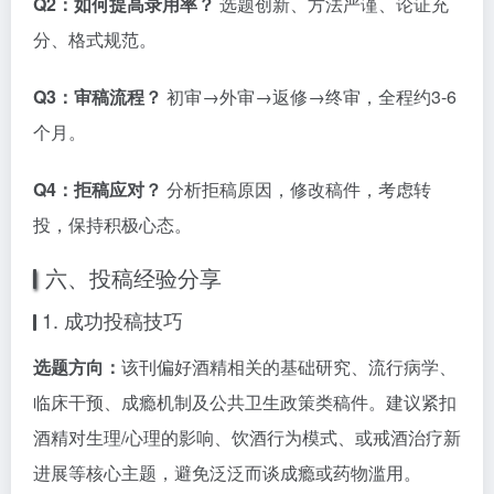
Q2：如何提高录用率？
选题创新、方法严谨、论证充
分、格式规范。
Q3：审稿流程？
初审→外审→返修→终审，全程约3-6
个月。
Q4：拒稿应对？
分析拒稿原因，修改稿件，考虑转
投，保持积极心态。
六、投稿经验分享
1. 成功投稿技巧
选题方向：
该刊偏好酒精相关的基础研究、流行病学、
临床干预、成瘾机制及公共卫生政策类稿件。建议紧扣
酒精对生理/心理的影响、饮酒行为模式、或戒酒治疗新
进展等核心主题，避免泛泛而谈成瘾或药物滥用。