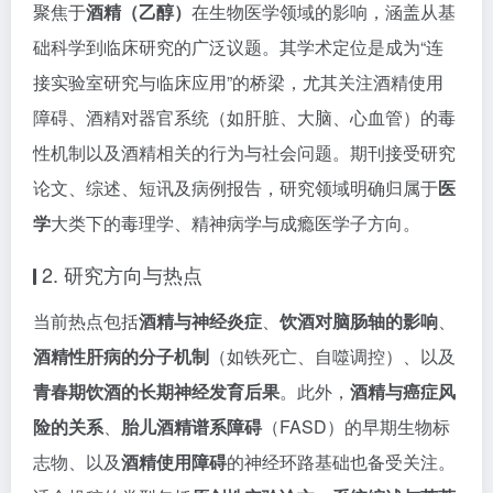
聚焦于
酒精（乙醇）
在生物医学领域的影响，涵盖从基
础科学到临床研究的广泛议题。其学术定位是成为“连
接实验室研究与临床应用”的桥梁，尤其关注酒精使用
障碍、酒精对器官系统（如肝脏、大脑、心血管）的毒
性机制以及酒精相关的行为与社会问题。期刊接受研究
论文、综述、短讯及病例报告，研究领域明确归属于
医
学
大类下的毒理学、精神病学与成瘾医学子方向。
2. 研究方向与热点
当前热点包括
酒精与神经炎症
、
饮酒对脑肠轴的影响
、
酒精性肝病的分子机制
（如铁死亡、自噬调控）、以及
青春期饮酒的长期神经发育后果
。此外，
酒精与癌症风
险的关系
、
胎儿酒精谱系障碍
（FASD）的早期生物标
志物、以及
酒精使用障碍
的神经环路基础也备受关注。