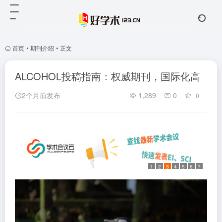
首页
•
期刊介绍
•
正文
ALCOHOL投稿指南：权威期刊，国际化高
2个月前发布
1,289
0
0
1
2
3
4
5
6
7