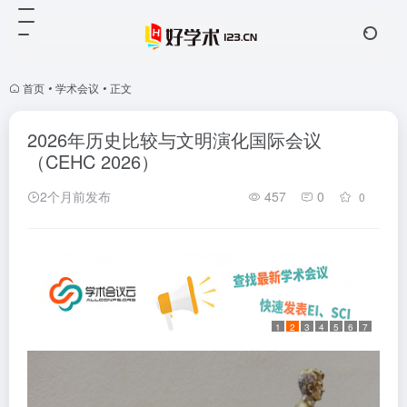
首页
•
学术会议
•
正文
2026年历史比较与文明演化国际会议
（CEHC 2026）
2个月前发布
457
0
0
1
2
3
4
5
6
7