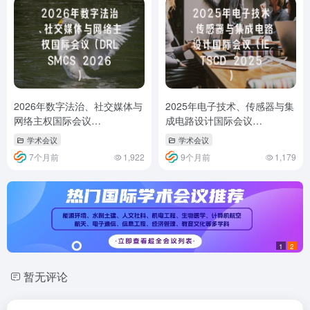
2026年数字法治、社交媒体与
2025年电子技术、传感器与集
网络主权国际会议
成电路设计国际会议
（DRLSMCS 2026）
（IETSCD 2025）
学术会议
学术会议
7个月前
1,922
9个月前
1,179
1
2
暂无评论