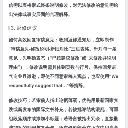
信需以表格形式逐条说明修改，对无法修改的意见需给
出法律或事实层面的合理解释。
3. 返修建议
如何高效回复审稿意见：收到返修通知后，立即制作
“审稿意见-修改说明-新旧对比”三栏表格。针对每一条
意见，先明确表态（“已按建议修改”或“未修改并说明
理由”），修改说明需具体到页数与行号。保持回复语
气专业且谦逊，即使不同意审稿人观点，也应使用“We
respectfully suggest that…”等措辞。
修改技巧：若审稿人指出论据薄弱，优先用最新国家实
践或新发布的国际文书补充；若被批评结构混乱，可重
组段落顺序或添加小标题；若语言被指出冗余，直接删
减20%的副词与复合句。所有修改部分在正文中用高亮