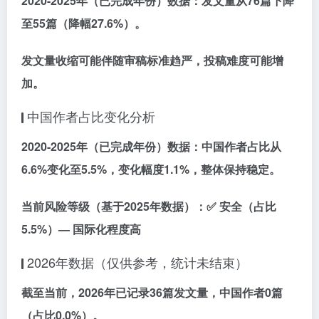
2020-2025年
（已完成年份）数据：发文量从
76篇
下降
至
55篇
（降幅27.6%）。
发文量收缩可能伴随
审稿标准趋严
，投稿难度可能增
加。
中国作者占比变化分析
2020-2025年
（已完成年份）数据：中国作者占比从
6.6%
变化至
5.5%
，变化幅度
1.1%
，整体
保持稳定
。
当前风险等级
（基于2025年数据）：✅
安全
（占比
5.5%）— 国际化程度高
2026年数据（仅供参考，统计未结束）
截至当前，2026年已记录
36篇
发文量，中国作者
0篇
（占比0.0%）。