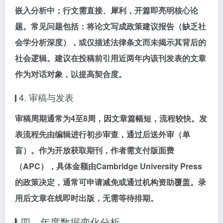
嵌入分析中；行文需
直接、犀利
，开篇即亮明核心论
题。常见问题包括：将论文写成政策建议报告（缺乏社
会学分析深度），或仅描述法律条文而未揭示其背后的
社会逻辑。建议在投稿前
引用近两年内该刊发表的文章
作为对话对象，以提高契合度。
4. 审稿与发表
审稿周期通常为
4至8周
，因文章篇幅短，流程较快。发
表流程先由编辑进行
初步审查
，通过后送外审（单
盲）。作为开放获取期刊，作者需支付
版面费
（APC）
，具体金额由Cambridge University Press
的政策决定，通常可申请减免或通过机构资助覆盖。录
用后文章
在线即时出版
，无需等待排期。
四、年度数据变化分析