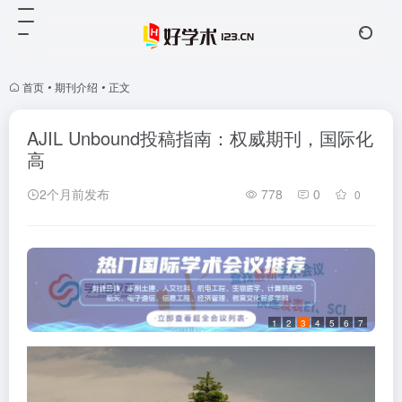
首页
•
期刊介绍
•
正文
AJIL Unbound投稿指南：权威期刊，国际化
高
2个月前发布
778
0
0
1
2
3
4
5
6
7