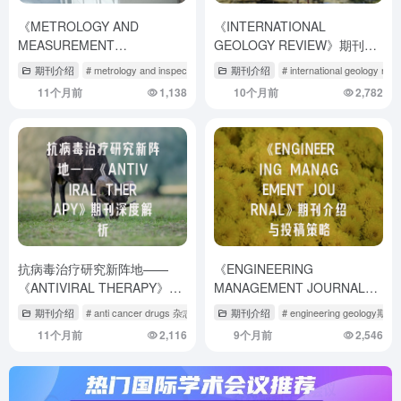
《METROLOGY AND
《INTERNATIONAL
MEASUREMENT
GEOLOGY REVIEW》期刊投
SYSTEMS》期刊介绍与投稿
稿全攻略：地质学者必知的发
期刊介绍
# metrology and inspection
# metrology process
期刊介绍
# international geology r
策略全解析
表秘籍！
11个月前
1,138
10个月前
2,782
抗病毒治疗研究新阵地——
《ENGINEERING
《ANTIVIRAL THERAPY》期
MANAGEMENT JOURNAL》
刊深度解析
期刊介绍与投稿策略
期刊介绍
# anti cancer drugs 杂志
# antibiotics期刊
期刊介绍
# engineering geology期刊
# antiquity期刊
11个月前
2,116
9个月前
2,546