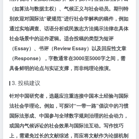
（如算法与数据主权）、
气候正义与社会动员
。期刊特
别欢迎对国际法“硬规范”进行社会学解构的稿件，例如
通过实地调查、话语分析或民族志方法揭示法律在具体
社会场景中的运作逻辑。适合投稿的类型为
短评
（Essay）
、
书评（Review Essay）
以及
回应性文章
（Response）
，字数通常在3000至5000字之间，需
具备鲜明的论点与实证支撑，而非纯理论推演。
3. 投稿建议
针对中国研究者，选题应注重
连接中国本土经验与国际
法社会学理论
。例如，可探讨
“一带一路”倡议中的习惯
国际法形成
、
中国参与全球数字规则治理的社会动力
，
或
国内气候诉讼的社会效果与国际法互动
。写作技巧
上，需
避免过长的文献综述
，而应将文献作为论据机制