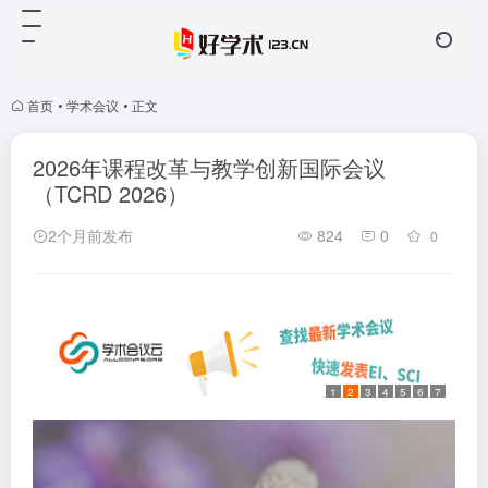
首页
•
学术会议
•
正文
2026年课程改革与教学创新国际会议
（TCRD 2026）
2个月前发布
824
0
0
1
2
3
4
5
6
7