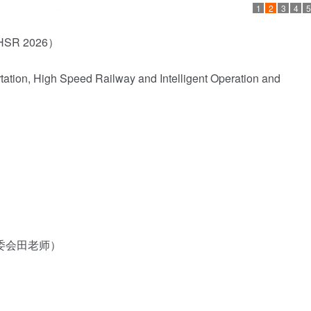
1
2
3
4
5
R 2026）
rtation, High Speed Railway and Intelligent Operation and
委会田老师）