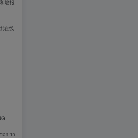
告和墙报
(在线
JG
ion “in