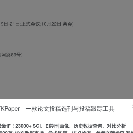
19日-21日:正式会议;10月22日:离会)
河路89号)
TKPaper - 一款论文投稿选刊与投稿跟踪工具
最新IF！23000+ SCI、EI期刊画像、历史数据查询、对比分析
心、中国植物生理与植物分子生物学学会、中国植物病理学会中
1000万+论文数据支持，学术图谱、语义检索、参考文献检查 智