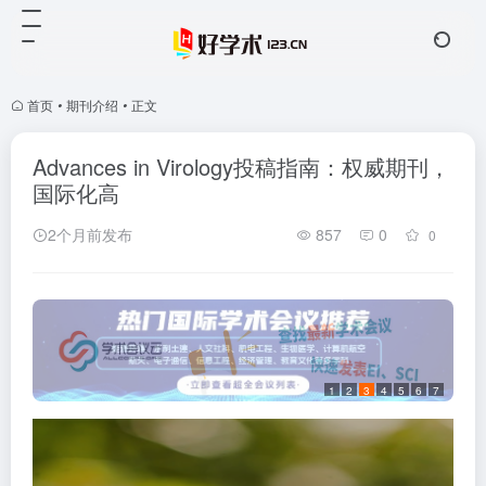
首页
•
期刊介绍
•
正文
Advances in Virology投稿指南：权威期刊，
国际化高
2个月前发布
857
0
0
1
2
3
4
5
6
7