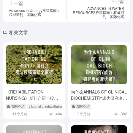
下一篇
上一篇
ADVANCES IN WATER
Advances in Urology投稿指南：
RESOURCES投稿指南：权威期
权威期刊，国际化高
刊，国际化高
相关文章
《REHABILITATION
为什么ANNALS OF CLINICAL
NURSING》期刊介绍与投稿
BIOCHEMISTRY成为研究者的
策略全解析！
新选择？
期刊介绍
# journal of rehabilitation
# respiration期刊
期刊介绍
11个月前
1,404
3个月前
1,382