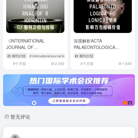
《INTERNATIONAL
深度解析ACTA
JOURNAL OF
PALAEONTOLOGICA
BIOPRINTING》期刊介绍与投
POLONICA：学术影响力与投
期刊介绍
# international journal biological
# international journal of biomathematic
期刊介绍
稿策略,international journal of
稿价值
9个月前
2,445
4个月前
1,540
biomedical
1
2
暂无评论