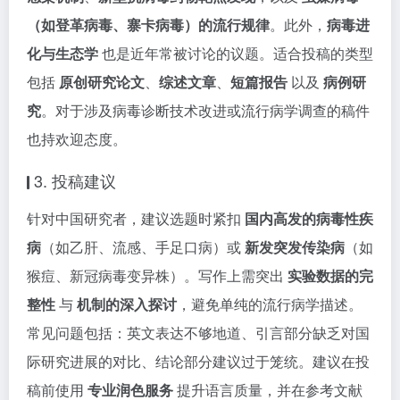
（如登革病毒、寨卡病毒）的流行规律
。此外，
病毒进
化与生态学
也是近年常被讨论的议题。适合投稿的类型
包括
原创研究论文
、
综述文章
、
短篇报告
以及
病例研
究
。对于涉及病毒诊断技术改进或流行病学调查的稿件
也持欢迎态度。
3. 投稿建议
针对中国研究者，建议选题时紧扣
国内高发的病毒性疾
病
（如乙肝、流感、手足口病）或
新发突发传染病
（如
猴痘、新冠病毒变异株）。写作上需突出
实验数据的完
整性
与
机制的深入探讨
，避免单纯的流行病学描述。
常见问题包括：英文表达不够地道、引言部分缺乏对国
际研究进展的对比、结论部分建议过于笼统。建议在投
稿前使用
专业润色服务
提升语言质量，并在参考文献