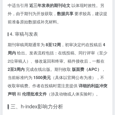
中适当引用
近三年发表的期刊论文
以体现时效性。另
外，由于期刊为开放获取，
数据共享
要求较高，建议提
前准备原始数据或补充材料。
4. 审稿与发表
期刊审稿周期通常为
8至12周
，初审决定约在投稿后
4
周内
给出。发表流程包括：在线投稿、同行评审（至少
2位审稿人）、修改返回和终审。稿件接收后，一般在
2至3周内
完成在线出版。期刊收取
版面费（APC）
，
当前标准约为
1500美元
（具体以官网公布为准），不
收取审稿费。作者在投稿时需注意提供
详细的利益冲突
声明
和
伦理批准文件
（涉及动物或人体实验时）。
三、h-index影响力分析