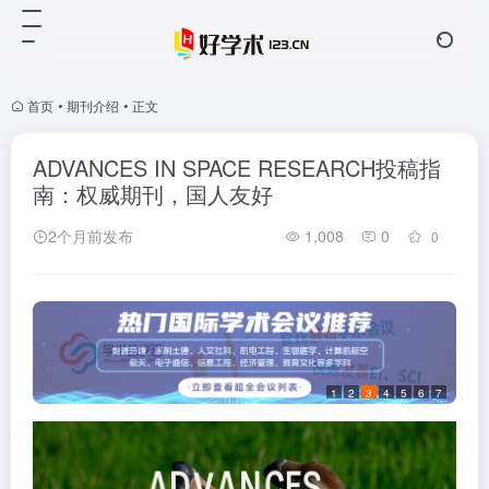
首页
•
期刊介绍
•
正文
ADVANCES IN SPACE RESEARCH投稿指
南：权威期刊，国人友好
2个月前发布
1,008
0
0
1
2
3
4
5
6
7