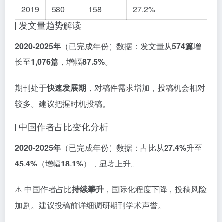
2019
580
158
27.2%
发文量趋势解读
2020-2025年
（已完成年份）数据：发文量从
574篇
增
长至
1,076篇
，增幅
87.5%
。
期刊处于
快速发展期
，对稿件需求增加，投稿机会相对
较多。建议把握时机投稿。
中国作者占比变化分析
2020-2025年
（已完成年份）数据：占比从
27.4%
升至
45.4%
（增幅
18.1%
），显著上升。
⚠️ 中国作者占比
持续攀升
，国际化程度下降，投稿风险
加剧。建议投稿前详细调研期刊学术声誉。