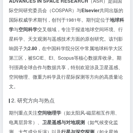
ADVANCES IN SPACE RESEARCH
（ASR）是由国
际空间研究委员会（COSPAR）与
Elsevier
共同出版的
国际权威学术期刊，创刊于1981年。期刊定位于
地球科
学
与
空间科学
交叉领域，专注于报道地球空间环境、行
星科学、天文观测与遥感技术方面的原创研究。该刊影
响因子为
2.80
，在中国科学院分区中常属地球科学大区
第三区，被SCIE、EI、Scopus等核心数据库收录。期
刊强调全球合作与数据共享，特别欢迎涉及卫星遥感、
空间物理、微重力科学及行星际探测等方向的高质量论
文。
2. 研究方向与热点
期刊重点关注
空间物理学
（如太阳风-磁层相互作用、
电离层异常）、
卫星遥感与对地观测
（如气候变化监
测、大气成分反演）以及
行星与深空探测
（如火星地