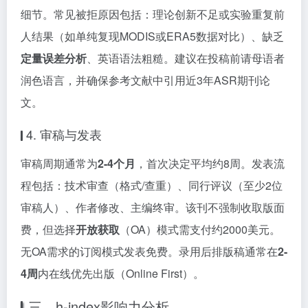
细节。常见被拒原因包括：理论创新不足或实验重复前
人结果（如单纯复现MODIS或ERA5数据对比）、缺乏
定量误差分析
、英语语法粗糙。建议在投稿前请母语者
润色语言，并确保参考文献中引用近3年ASR期刊论
文。
4. 审稿与发表
审稿周期通常为
2-4个月
，首次决定平均约8周。发表流
程包括：技术审查（格式/查重）、同行评议（至少2位
审稿人）、作者修改、主编终审。该刊不强制收取版面
费，但选择
开放获取
（OA）模式需支付约2000美元。
无OA需求的订阅模式发表免费。录用后排版稿通常在
2-
4周
内在线优先出版（Online First）。
三、h-index影响力分析