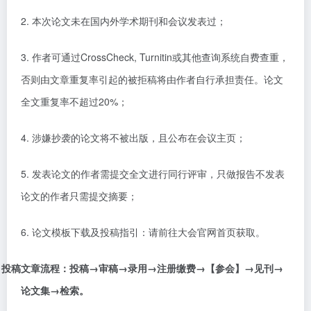
2.
本次论文未在国内外学术期刊和会议发表过；
3.
作者可通过
CrossCheck, Turnitin
或其他查询系统自费查重，
否则由文章重复率引起的被拒稿将由作者自行承担责任。论文
全文重复率不超过
20%
；
4.
涉嫌抄袭的论文将不被出版，且公布在会议主页；
5.
发表论文的作者需提交全文进行同行评审，只做报告不发表
论文的作者只需提交摘要；
6.
论文模板下载及投稿指引：请前往大会官网首页获取。
投稿文章流程：投稿
→审稿→录用→注册缴费→【参会】→见刊→
论文集→检索。