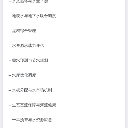
–
水文循环与水量平衡
–
地表水与地下水联合调度
–
流域综合管理
–
水资源承载力评估
–
需水预测与节水规划
–
水库优化调度
–
水权分配与水市场机制
–
生态基流保障与河流健康
–
干旱预警与水资源应急