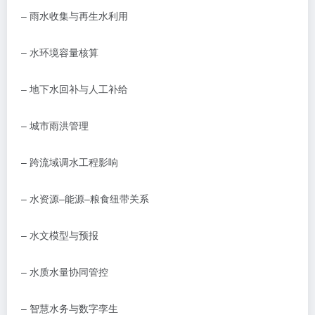
–
雨水收集与再生水利用
–
水环境容量核算
–
地下水回补与人工补给
–
城市雨洪管理
–
跨流域调水工程影响
–
水资源
–
能源
–
粮食纽带关系
–
水文模型与预报
–
水质水量协同管控
–
智慧水务与数字孪生