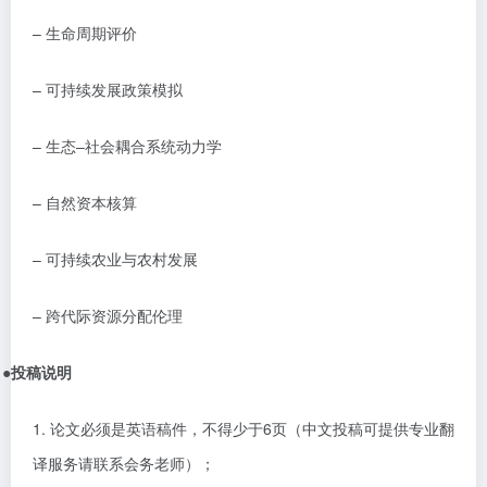
–
生命周期评价
–
可持续发展政策模拟
–
生态
–
社会耦合系统动力学
–
自然资本核算
–
可持续农业与农村发展
–
跨代际资源分配伦理
●
投稿说明
1.
论文必须是
英语
稿件，不得少于
6
页（中文投稿可提供专业翻
译服务请联系会务老师）；