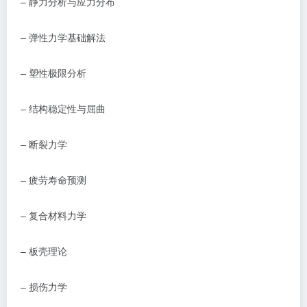
–
静力分析与应力分布
–
弹性力学基础解法
–
塑性极限分析
–
结构稳定性与屈曲
–
断裂力学
–
疲劳寿命预测
–
复合材料力学
–
板壳理论
–
损伤力学