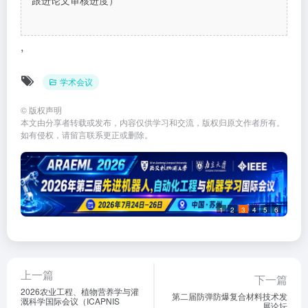
跟进论文审核进度）
,
学术会议
©
版权声明
本文由分享者转载或发布，内容仅供学习和交流，版权归原文作者所有。
如有侵权，请留言联系更正或删除。
1
2
3
4
5
6
上一篇
下一篇
2026农业工程、植物营养学与灌
第二届防弹防爆复合材料技术发
溉科学国际会议（ICAPNIS
展论坛