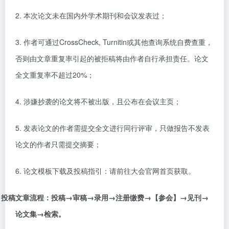
2.
本次论文未在国内外学术期刊和会议发表过；
3.
作者可通过
CrossCheck, Turnitin
或其他查询系统自费查重，
否则由文章重复率引起的被拒稿将由作者自行承担责任。论文
全文重复率不超过
20%
；
4.
涉嫌抄袭的论文将不被出版，且公布在会议主页；
5.
发表论文的作者需提交全文进行同行评审，只做报告不发表
论文的作者只需提交摘要；
6.
论文模板下载及投稿指引：请前往大会官网首页获取。
投稿文章流程：投稿
→审稿→录用→注册缴费→【参会】→见刊→
论文集→检索。