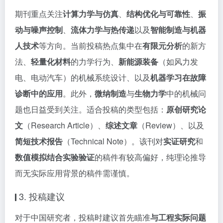
期刊重点关注
计算力学与仿真
、
结构优化与可靠性
、
振
动与噪声控制
、
流体力学与热传递
以及
智能制造与机器
人技术
等方向。当前投稿热点集中在
有限元分析
的新方
法、
轻量化材料
的力学行为、
新能源装备
（如风力发
电、电动汽车）的机械系统设计、以及
机器学习在故障
诊断中的应用
。此外，
微纳制造
与
生物力学
中的机械问
题也日益受到关注。适合投稿的类型包括：
原创研究论
文
（Research Article）、
综述文章
（Review）、以及
简短技术报告
（Technical Note）。该刊对
实证研究
和
数值模拟结合实验验证
的稿件有较高偏好，纯理论推导
而无实际应用背景的稿件需谨慎。
3. 投稿建议
对于中国研究者，投稿时建议首先瞄准
与工程实际问题