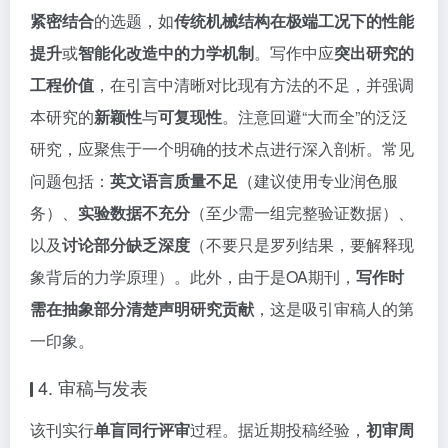
紧密结合
的选题，如
传统机械结构在极端工况下的性能
提升
或
智能化改造中的力学机制
。写作中应
突出研究的
工程价值
，在引言中清晰对比现有方法的不足，并强调
本研究的
新颖性
与
可复现性
。注意回避“大而全”的泛泛
研究，应聚焦于一个明确的技术点进行深入剖析。常见
问题包括：
英文语言质量不足
（建议使用专业润色服
务）、
实验数据不充分
（至少需一组完整验证数据）、
以及
讨论部分缺乏深度
（不要只是罗列结果，要解释现
象背后的力学原理）。此外，由于是OA期刊，
写作时
需在抽象部分清楚声明研究贡献
，这是吸引审稿人的第
一印象。
4. 审稿与发表
该刊实行
单盲同行评审
过程。据近期投稿经验，
初审周