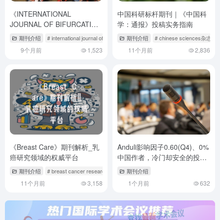
《INTERNATIONAL
中国科研标杆期刊｜《中国科
JOURNAL OF BIFURCATION
学：通报》投稿实务指南
AND CHAOS》期刊介绍与投
期刊介绍
# international journal of experimental pathology
期刊介绍
# chinese sciences杂志
# international journal 
稿策略,international journal of
9个月前
1,523
11个月前
2,836
experimental pathology
《Breast Care》期刊解析_乳
Anduli影响因子0.60(Q4)、0%
癌研究领域的权威平台
中国作者，冷门却安全的投稿
选择？
期刊介绍
# breast cancer research投稿经验
期刊介绍
# breast cancer杂志
# breast jou
11个月前
3,158
1个月前
632