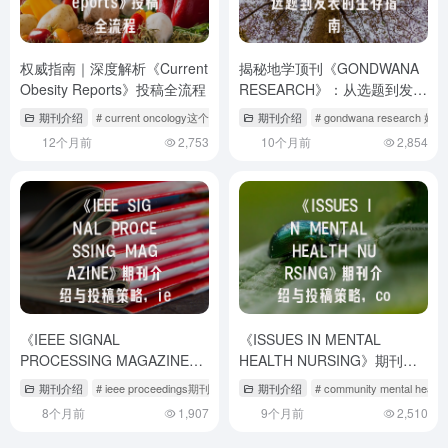
权威指南｜深度解析《Current
揭秘地学顶刊《GONDWANA
Obesity Reports》投稿全流程
RESEARCH》：从选题到发表
的生存指南
期刊介绍
# current oncology这个杂志怎么样
期刊介绍
# current science期刊
# gondwana research 好
# report t
12个月前
2,753
10个月前
2,854
《IEEE SIGNAL
《ISSUES IN MENTAL
PROCESSING MAGAZINE》
HEALTH NURSING》期刊介
期刊介绍与投稿策略
绍与投稿策略,community
期刊介绍
# ieee proceedings期刊
# ieee signal processing journal
期刊介绍
# community mental health 
# ieee sign
mental health journal
8个月前
1,907
9个月前
2,510