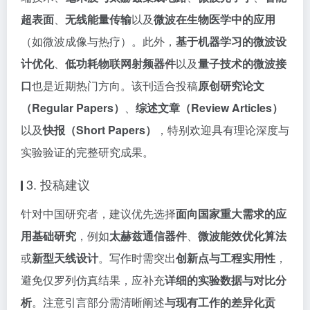
超表面
、
无线能量传输
以及
微波在生物医学中的应用
（如微波成像与热疗）。此外，
基于机器学习的微波设
计优化
、
低功耗物联网射频器件
以及
量子技术的微波接
口
也是近期热门方向。该刊适合投稿
原创研究论文
（Regular Papers）
、
综述文章（Review Articles）
以及
快报（Short Papers）
，特别欢迎具有理论深度与
实验验证的完整研究成果。
3. 投稿建议
针对中国研究者，建议优先选择
面向国家重大需求的应
用基础研究
，例如
太赫兹通信器件
、
微波能效优化算法
或
新型天线设计
。写作时需突出
创新点与工程实用性
，
避免仅罗列仿真结果，应补充
详细的实验数据与对比分
析
。注意引言部分需清晰阐述
与现有工作的差异化贡