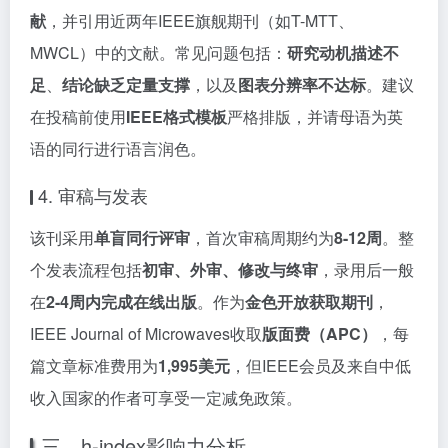
献
，并引用近两年IEEE旗舰期刊（如T-MTT、
MWCL）中的文献。常见问题包括：
研究动机描述不
足
、
结论缺乏定量支撑
，以及
图表分辨率不达标
。建议
在投稿前使用
IEEE格式模板
严格排版，并请母语为英
语的同行进行语言润色。
4. 审稿与发表
该刊采用
单盲同行评审
，首次审稿周期约为
8-12周
。整
个发表流程包括
初审、外审、修改与终审
，录用后一般
在
2-4周内完成在线出版
。作为
金色开放获取期刊
，
IEEE Journal of Microwaves收取
版面费（APC）
，每
篇文章标准费用为
1,995美元
，但IEEE会员及来自中低
收入国家的作者可享受一定减免政策。
三、h-index影响力分析