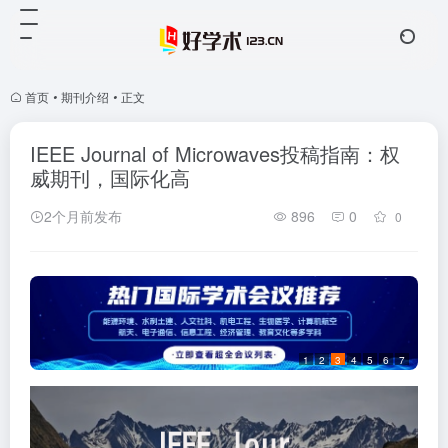
首页
•
期刊介绍
•
正文
IEEE Journal of Microwaves投稿指南：权
威期刊，国际化高
2个月前发布
896
0
0
1
2
3
4
5
6
7