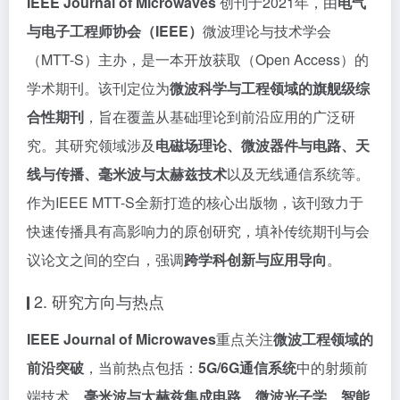
IEEE Journal of Microwaves
创刊于2021年，由
电气
与电子工程师协会（IEEE）
微波理论与技术学会
（MTT-S）主办，是一本开放获取（Open Access）的
学术期刊。该刊定位为
微波科学与工程领域的旗舰级综
合性期刊
，旨在覆盖从基础理论到前沿应用的广泛研
究。其研究领域涉及
电磁场理论、微波器件与电路、天
线与传播、毫米波与太赫兹技术
以及无线通信系统等。
作为IEEE MTT-S全新打造的核心出版物，该刊致力于
快速传播具有高影响力的原创研究，填补传统期刊与会
议论文之间的空白，强调
跨学科创新与应用导向
。
2. 研究方向与热点
IEEE Journal of Microwaves
重点关注
微波工程领域的
前沿突破
，当前热点包括：
5G/6G通信系统
中的射频前
端技术、
毫米波与太赫兹集成电路
、
微波光子学
、
智能