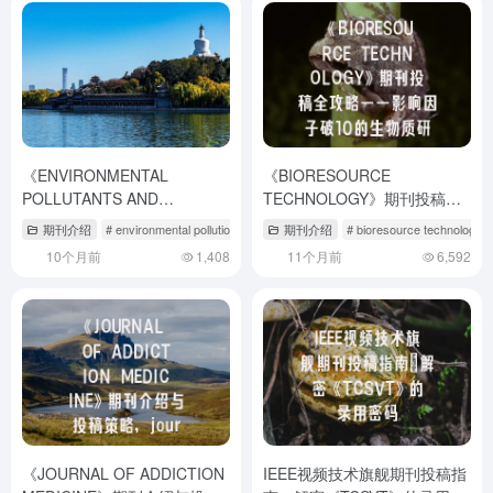
《ENVIRONMENTAL
《BIORESOURCE
POLLUTANTS AND
TECHNOLOGY》期刊投稿全
BIOAVAILABILITY》深度解
攻略——影响因子破10的生物
期刊介绍
# environmental pollution投稿经验
期刊介绍
# environmental pollution期刊怎么样
# bioresource technology wi
析：环境科学领域的发表秘籍
质研究平台如何选？
10个月前
1,408
11个月前
6,592
与投稿策略
《JOURNAL OF ADDICTION
IEEE视频技术旗舰期刊投稿指