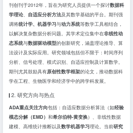
刊创刊于2012年，旨在为研究人员提供一个探讨
数据科
学理论
、
自适应分析方法
及其数学基础的平台。期刊强
调将
统计学、机器学习
与
动力系统
等数学工具相结合，
以解决复杂数据分析问题。其学术定位集中在
非线性动
态系统
与
数据驱动模型
的创新研究，涵盖理论推导、算
法设计及实际应用。研究领域包括但不限于：时间序列
分析、信号处理、模式识别、自适应控制及计算数学。
期刊尤其鼓励具有
原创性数学框架
的论文，推动数据科
学在工程、生物医学和经济学中的跨学科发展。
2. 研究方向与热点
ADA重点关注方向
包括：自适应数据分析算法（如
经验
模态分解（EMD）
和
希尔伯特-黄变换
）、非线性数据
建模、高维统计推断以及
数学机器学习
理论。当前
研究