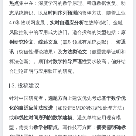
热点
集中在：深度学习的数学原理、稀疏数据恢复、动
态系统辨识、以及
时间序列预测
的鲁棒方法。随着工业
4.0和物联网发展，
实时自适应分析
在故障诊断、金融
风险控制中的应用成为热门。适合投稿的类型包括：
原
创研究论文
、
综述文章
（需对领域有系统贡献）、
短通
讯
（突破性理论结果）及
方法类论文
（侧重数学证明和
算法创新）。期刊对
数学推导严谨性
要求较高，偏好结
合理论证明与应用验证的研究。
3. 投稿建议
针对中国研究者，
选题方向
上建议优先考虑
基于数学优
化的自适应算法改进
（如改进EMD的数据预处理方法）
或
非线性时间序列的数学建模
。避免单纯应用现有模
型，需突出
数学创新点
。写作技巧方面：
摘要需明确标