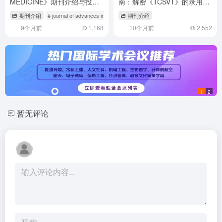
MEDICINE》期刊介绍与投稿
南：解密《TCSVT》的录用密
策略,journal of clinical
码
期刊介绍
# journal of advances in medicine science
期刊介绍
# journal of traditional and
medicine杂志
9个月前
1,168
10个月前
2,552
1
2
暂无评论