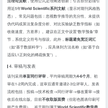
注理论贡献
，使用公式定理阐述创新；引言部分必须引
用近5年
World Scientific系列文献
（显示对期刊风格熟
悉）。常见问题包括：忽视数学推导的充分性、未提供
伪代码或算法复杂度分析、对比实验缺乏数学指标（如
收敛速度、方差界）。建议在正文中设置“数学预备”章
节，系统定义符号与假设。此外，
标题避免宽泛词汇
（如“基于数据科学”），应具体到方法名称（如“基于自
适应L1正则化的稀疏恢复”）。
4. 审稿与发表
该刊采用
单盲同行评审
，平均审稿周期为
4-6个月
。初
审在1-2周内完成，送审后通常邀请2-3位评审人。发表
流程包括：投稿→技术检查→同行评审→修改重审→接
收后在线出版。目前
不收取版面费
（但彩色图表印刷可
能产生费用）。鉴于期刊属于
World Scientific数学类