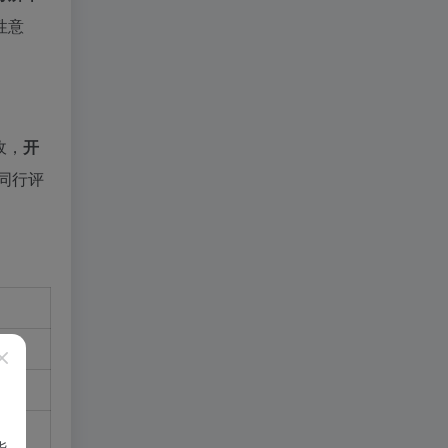
性意
收，
开
→同行评
能