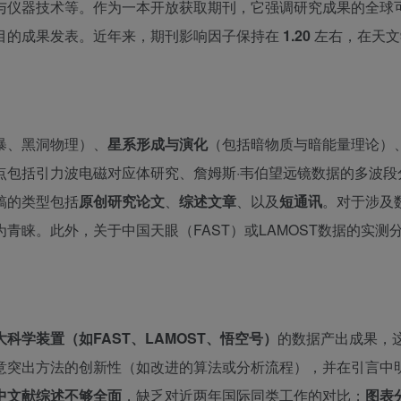
与仪器技术等。作为一本开放获取期刊，它强调研究成果的全球
目的成果发表。近年来，期刊影响因子保持在
1.20
左右，在天文
暴、黑洞物理）、
星系形成与演化
（包括暗物质与暗能量理论）
点包括引力波电磁对应体研究、詹姆斯·韦伯望远镜数据的多波段
稿的类型包括
原创研究论文
、
综述文章
、以及
短通讯
。对于涉及
青睐。此外，关于中国天眼（FAST）或LAMOST数据的实测
科学装置（如FAST、LAMOST、悟空号）
的数据产出成果，
意突出方法的创新性（如改进的算法或分析流程），并在引言中
中文献综述不够全面
，缺乏对近两年国际同类工作的对比；
图表