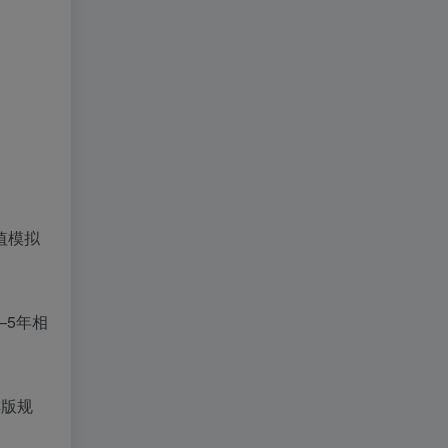
值模拟
—5年相
排版规