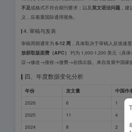
不足
或格式不符合期刊要求；以及
英文语法问题
，建
义，应着重国际通用视角。
4. 审稿与发表
审稿周期通常为
6-12 周
，具体取决于审稿人反馈速度
放获取版面费（APC）
约为 1,000-1,200 
议→修改→接收→缴费→在线出版。来自发展中国家
四、年度数据变化分析
年份
发文量
中国作
2026
6
1
2025
11
4
2024
8
2