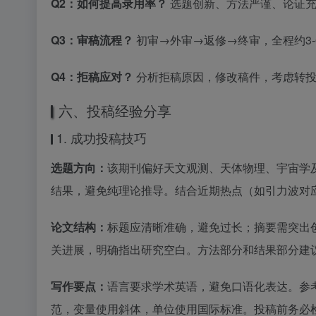
Q2：如何提高录用率？
选题创新、方法严谨、论证充
Q3：审稿流程？
初审→外审→返修→终审，全程约3-
Q4：拒稿应对？
分析拒稿原因，修改稿件，考虑转投
六、投稿经验分享
1. 成功投稿技巧
选题方向：
该期刊偏好天文观测、天体物理、宇宙学
结果，避免纯理论推导。结合近期热点（如引力波对
论文结构：
标题应清晰准确，避免过长；摘要需突出创
关进展，明确指出研究空白。方法部分和结果部分建
写作要点：
语言要求学术英语，避免口语化表达。参
范，变量使用斜体，单位使用国际标准。投稿前务必