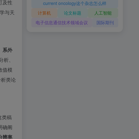
可及性
current oncology这个杂志怎么样
学与天
计算机
论文标题
人工智能
电子信息通信技术领域会议
国际期刊
、
系外
分析、
数值模
分析类论
这类稿
明确阐
分辨率