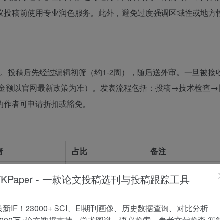
议投稿前使用专业润色服务。此外，避免过度强调区域性或地方
。投稿后先经过编辑初筛（约1-2周），随后送外审。一旦被接
美元（具体金额以官网最新政策为准）。发表流程包括：投稿→技术检查
的作者可申请折扣或豁免。
者
占比
备注
16.7%
仅供参考
TKPaper - 一款论文投稿选刊与投稿跟踪工具
36.4%
最新IF！23000+ SCI、EI期刊画像、历史数据查询、对比分析
25.0%
1000万+论文数据支持，学术图谱、语义检索、参考文献检查 智