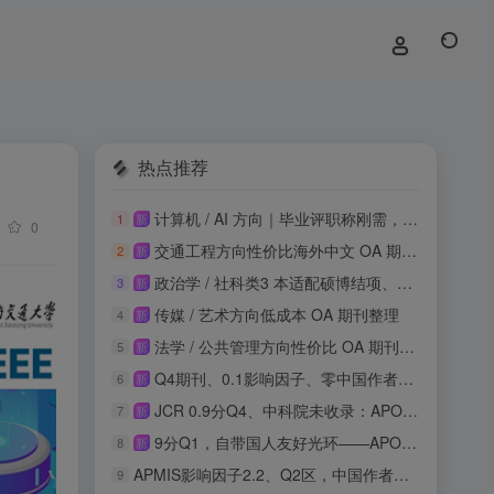
热点推荐
计算机 / AI 方向｜毕业评职称刚需，知网稳定收录
1
新
0
交通工程方向性价比海外中文 OA 期刊投稿整理
2
新
政治学 / 社科类3 本适配硕博结项、课程论文
3
新
传媒 / 艺术方向低成本 OA 期刊整理
4
新
法学 / 公共管理方向性价比 OA 期刊整理
5
新
Q4期刊、0.1影响因子、零中国作者：这本SSCI收录吗？
6
新
JCR 0.9分Q4、中科院未收录：APOS正畸期刊投稿风险与机会实测
7
新
9分Q1，自带国人友好光环——APOPTOSIS影响因子再攀新高
8
新
APMIS影响因子2.2、Q2区，中国作者占比21.9%，这本刊值得投吗？
9