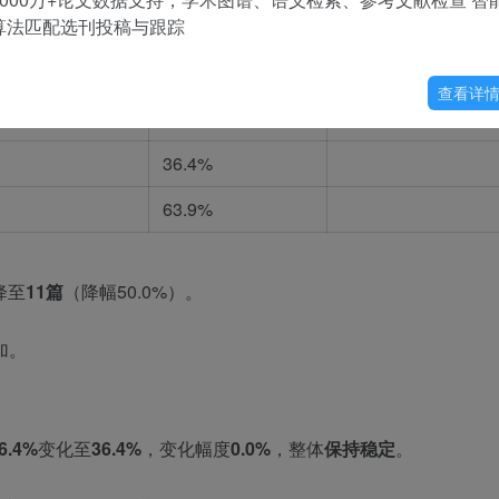
算法匹配选刊投稿与跟踪
27.3%
18.2%
查看详
16.7%
36.4%
63.9%
降至
11篇
（降幅50.0%）。
加。
6.4%
变化至
36.4%
，变化幅度
0.0%
，整体
保持稳定
。