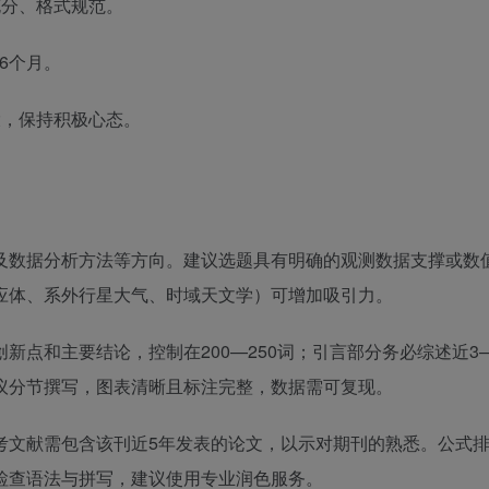
分、格式规范。
6个月。
，保持积极心态。
及数据分析方法等方向。建议选题具有明确的观测数据支撑或数
应体、系外行星大气、时域天文学）可增加吸引力。
新点和主要结论，控制在200—250词；引言部分务必综述近3
议分节撰写，图表清晰且标注完整，数据需可复现。
考文献需包含该刊近5年发表的论文，以示对期刊的熟悉。公式
检查语法与拼写，建议使用专业润色服务。