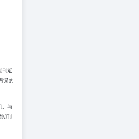
期刊近
背景的
机、与
循期刊