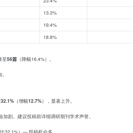
23.4%
13.3%
19.4%
18.8%
降至
56篇
（降幅16.4%）。
加。
至
32.1%
（增幅
12.7%
），显著上升。
险加剧。建议投稿前详细调研期刊学术声誉。
比32.1%）— 投稿机会多