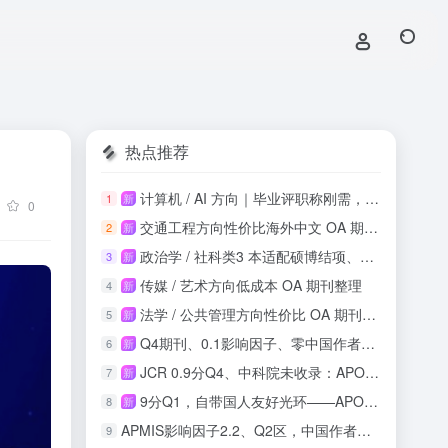
热点推荐
计算机 / AI 方向｜毕业评职称刚需，知网稳定收录
1
新
0
交通工程方向性价比海外中文 OA 期刊投稿整理
2
新
政治学 / 社科类3 本适配硕博结项、课程论文
3
新
传媒 / 艺术方向低成本 OA 期刊整理
4
新
法学 / 公共管理方向性价比 OA 期刊整理
5
新
Q4期刊、0.1影响因子、零中国作者：这本SSCI收录吗？
6
新
JCR 0.9分Q4、中科院未收录：APOS正畸期刊投稿风险与机会实测
7
新
9分Q1，自带国人友好光环——APOPTOSIS影响因子再攀新高
8
新
APMIS影响因子2.2、Q2区，中国作者占比21.9%，这本刊值得投吗？
9