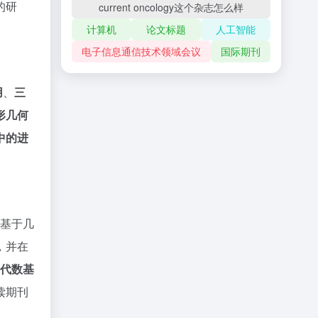
的研
current oncology这个杂志怎么样
计算机
论文标题
人工智能
电子信息通信技术领域会议
国际期刊
用
、
三
形几何
码中的进
基于几
，并在
rd代数基
读期刊