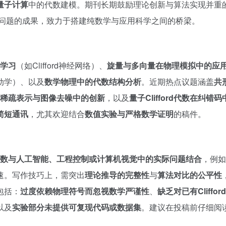
量子计算
中的代数建模。期刊长期鼓励理论创新与算法实现并重
体数学问题的成果，致力于搭建纯数学与应用科学之间的桥梁。
度学习
（如Clifford神经网络）、
旋量与多向量在物理模拟中的应
动学）、以及
数学物理中的代数结构分析
。近期热点议题涵盖
共
在信号稀疏表示与图像去噪中的创新
，以及
量子Clifford代数在纠错
简短通讯
，尤其欢迎结合
数值实验与严格数学证明
的稿件。
ord代数与人工智能、工程控制或计算机视觉中的实际问题结合
，例如
速。写作技巧上，需突出
理论推导的完整性
与
算法对比的公平性
包括：
过度依赖物理符号而忽视数学严谨性
、
缺乏对已有Cliffo
以及
实验部分未提供可复现代码或数据集
。建议在投稿前仔细阅