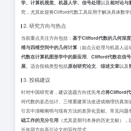
学、计算机视觉、机器人学、信号处理
以及
相对论与
究，尤其欢迎将Clifford代数工具应用于解决具
2. 研究方向与热点
当前重点关注方向包括：
基于Clifford代数的几何深
维与四维空间中的几何计算
（如点云处理与机器人运
代数在计算机图形学中的新应用
、
Clifford代数
展
。适合投稿类型包括
原创研究论文
、
综述文章
以及
3. 投稿建议
针对中国研究者，建议选题方向优先考虑
将Cliff
何代数的姿态估计、三维重建算法改进或物理仿真加
引言中清晰阐明与现有方法的差异化贡献。常见问题
础工作的充分引用
（尤其是期刊本身的历史文献），
近年同方向高引论文的写作范式。