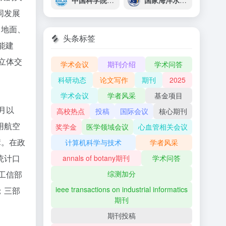
中国科学院南京地理与湖泊研究所
国家海洋水产种质资源库
同发展
、地面、
头条标签
能建
立体交
学术会议
期刊介绍
学术问答
科研动态
论文写作
期刊
2025
学术会议
学者风采
基金项目
月以
高校热点
投稿
国际会议
核心期刊
用航空
奖学金
医学领域会议
心血管相关会议
障。在政
计算机科学与技术
学者风采
统计口
annals of botany期刊
学术问答
工信部
综测加分
ieee transactions on industrial informatics
；三部
期刊
期刊投稿