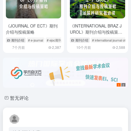
《JOURNAL OF ECT》期刊
《INTERNATIONAL BRAZ J
介绍与投稿策略
UROL》期刊介绍与投稿策
略：泌尿科研究者必读指南
期刊介绍
# e-journal
# ejoc期刊怎么样
# the journal of ect
期刊介绍
# international journal of e
7个月前
2,387
10个月前
2,588
1
2
暂无评论