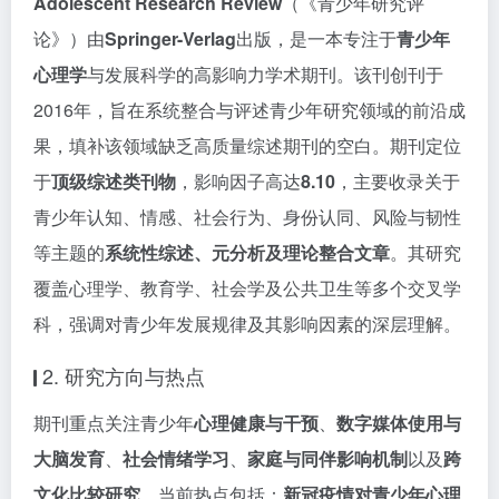
Adolescent Research Review
（《青少年研究评
论》）由
Springer-Verlag
出版，是一本专注于
青少年
心理学
与发展科学的高影响力学术期刊。该刊创刊于
2016年，旨在系统整合与评述青少年研究领域的前沿成
果，填补该领域缺乏高质量综述期刊的空白。期刊定位
于
顶级综述类刊物
，影响因子高达
8.10
，主要收录关于
青少年认知、情感、社会行为、身份认同、风险与韧性
等主题的
系统性综述、元分析及理论整合文章
。其研究
覆盖心理学、教育学、社会学及公共卫生等多个交叉学
科，强调对青少年发展规律及其影响因素的深层理解。
2. 研究方向与热点
期刊重点关注青少年
心理健康与干预
、
数字媒体使用与
大脑发育
、
社会情绪学习
、
家庭与同伴影响机制
以及
跨
文化比较研究
。当前热点包括：
新冠疫情对青少年心理