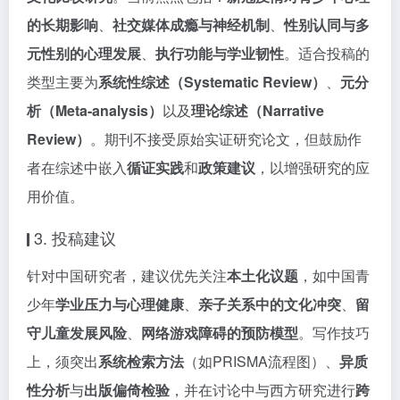
的长期影响
、
社交媒体成瘾与神经机制
、
性别认同与多
元性别的心理发展
、
执行功能与学业韧性
。适合投稿的
类型主要为
系统性综述（Systematic Review）
、
元分
析（Meta-analysis）
以及
理论综述（Narrative
Review）
。期刊不接受原始实证研究论文，但鼓励作
者在综述中嵌入
循证实践
和
政策建议
，以增强研究的应
用价值。
3. 投稿建议
针对中国研究者，建议优先关注
本土化议题
，如中国青
少年
学业压力与心理健康
、
亲子关系中的文化冲突
、
留
守儿童发展风险
、
网络游戏障碍的预防模型
。写作技巧
上，须突出
系统检索方法
（如PRISMA流程图）、
异质
性分析
与
出版偏倚检验
，并在讨论中与西方研究进行
跨