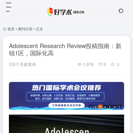
首页
•
期刊介绍
•
正文
Adolescent Research Review投稿指南：新
锐1区，国际化高
2个月前发布
1,076
0
0
1
2
3
4
5
6
7