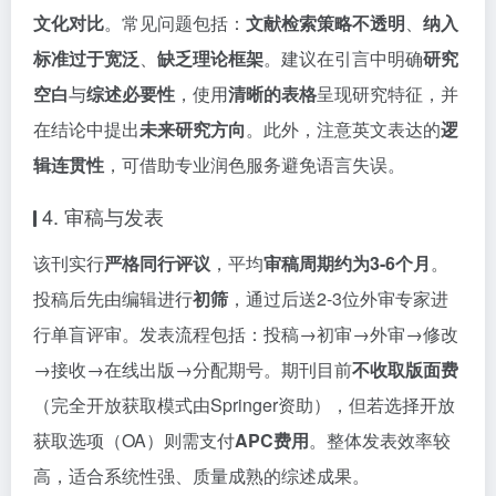
文化对比
。常见问题包括：
文献检索策略不透明
、
纳入
标准过于宽泛
、
缺乏理论框架
。建议在引言中明确
研究
空白
与
综述必要性
，使用
清晰的表格
呈现研究特征，并
在结论中提出
未来研究方向
。此外，注意英文表达的
逻
辑连贯性
，可借助专业润色服务避免语言失误。
4. 审稿与发表
该刊实行
严格同行评议
，平均
审稿周期约为3-6个月
。
投稿后先由编辑进行
初筛
，通过后送2-3位外审专家进
行单盲评审。发表流程包括：投稿→初审→外审→修改
→接收→在线出版→分配期号。期刊目前
不收取版面费
（完全开放获取模式由Springer资助），但若选择开放
获取选项（OA）则需支付
APC费用
。整体发表效率较
高，适合系统性强、质量成熟的综述成果。