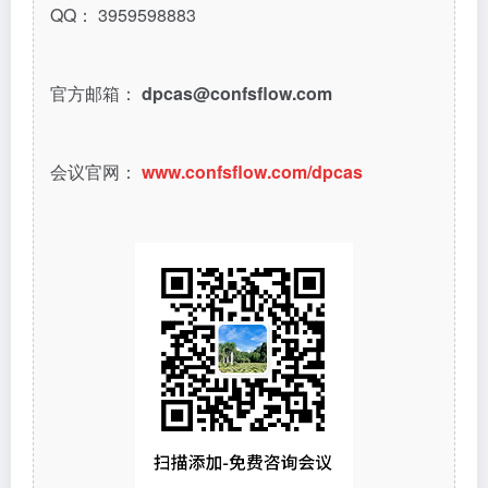
QQ： 3959598883
官方邮箱：
dpcas@confsflow.com
会议官网：
www.confsflow.com/dpcas