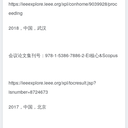
https://ieeexplore.ieee.org/xpl/conhome/9039928/proc
eeding
2018，中国，武汉
会议论文集刊号：978-1-5386-7886-2-Ei核心&Scopus
https://ieeexplore.ieee.org/xpl/tocresult.jsp?
isnumber=8724673
2017，中国，北京