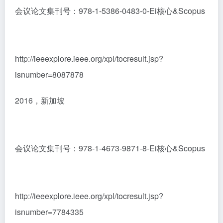
会议论文集刊号：978-1-5386-0483-0-Ei核心&Scopus
http://ieeexplore.ieee.org/xpl/tocresult.jsp?
isnumber=8087878
2016，新加坡
会议论文集刊号：978-1-4673-9871-8-Ei核心&Scopus
http://ieeexplore.ieee.org/xpl/tocresult.jsp?
isnumber=7784335