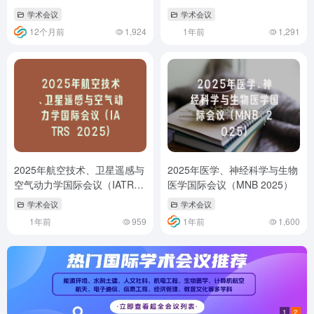
（ICSAFTNH 2025）
学术会议
学术会议
12个月前
1,924
1年前
1,291
2025年航空技术、卫星遥感与
2025年医学、神经科学与生物
空气动力学国际会议（IATRS
医学国际会议（MNB 2025）
2025）
学术会议
学术会议
1年前
959
1年前
1,600
1
2