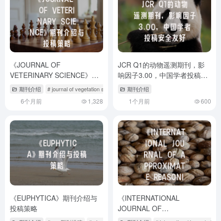
《JOURNAL OF
JCR Q1的动物遥测期刊，影
VETERINARY SCIENCE》期
响因子3.00，中国学者投稿安
刊介绍与投稿策略
全友好
期刊介绍
# journal of vegetation science
# journal of veterinary science and res
期刊介绍
6个月前
1,328
1个月前
600
《EUPHYTICA》期刊介绍与
《INTERNATIONAL
投稿策略
JOURNAL OF
APPROXIMATE