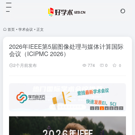
首页
•
学术会议
•
正文
2026年IEEE第5届图像处理与媒体计算国际
会议（ICIPMC 2026）
2个月前发布
774
0
0
1
2
3
4
5
6
7