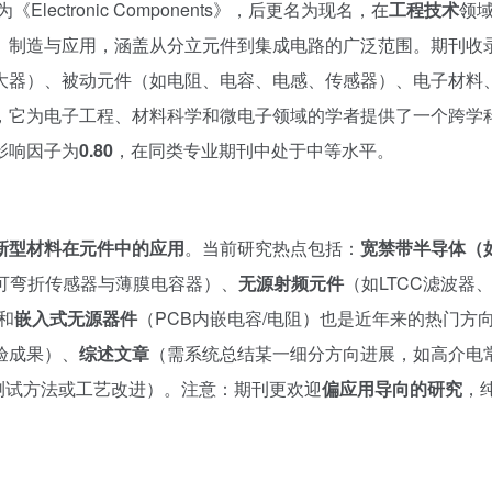
ectronic Components》，后更名为现名，在
工程技术
领
、制造与应用，涵盖从分立元件到集成电路的广泛范围。期刊收
大器）、被动元件（如电阻、电容、电感、传感器）、电子材料
，它为电子工程、材料科学和微电子领域的学者提供了一个跨学
影响因子为
0.80
，在同类专业期刊中处于中等水平。
新型材料在元件中的应用
。当前研究热点包括：
宽禁带半导体（如
可弯折传感器与薄膜电容器）、
无源射频元件
（如LTCC滤波器、
和
嵌入式无源器件
（PCB内嵌电容/电阻）也是近年来的热门方
验成果）、
综述文章
（需系统总结某一细分方向进展，如高介电
测试方法或工艺改进）。注意：期刊更欢迎
偏应用导向的研究
，