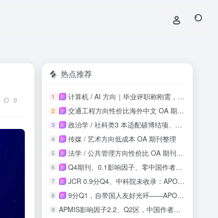
热点推荐
计算机 / AI 方向｜毕业评职称刚需，知网稳定收录
1
新
0
交通工程方向性价比海外中文 OA 期刊投稿整理
2
新
政治学 / 社科类3 本适配硕博结项、课程论文
3
新
传媒 / 艺术方向低成本 OA 期刊整理
4
新
法学 / 公共管理方向性价比 OA 期刊整理
5
新
Q4期刊、0.1影响因子、零中国作者：这本SSCI收录吗？
6
新
JCR 0.9分Q4、中科院未收录：APOS正畸期刊投稿风险与机会实测
7
新
9分Q1，自带国人友好光环——APOPTOSIS影响因子再攀新高
8
新
APMIS影响因子2.2、Q2区，中国作者占比21.9%，这本刊值得投吗？
9