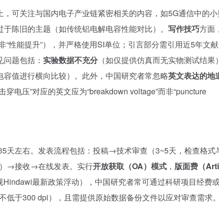
上，可关注与国内电子产业链紧密相关的内容，如5G通信中的小
过于陈旧的主题（如传统铝电解电容性能对比）。
写作技巧
方面
而非“性能提升”），并严格使用SI单位；引言部分需引用近5年文
见问题包括：
实验数据不充分
（如仅提供仿真而无实物测试结果
电容值进行横向比较）。此外，中国研究者常忽略
英文表达的地
的英文应为“breakdown voltage”而非“puncture
后35天左右。发表流程包括：投稿→技术审查（3~5天，检查格式
轮）→接收→在线发表。实行
开放获取（OA）模式
，
版面费（Arti
元（视Hindawi最新政策浮动），中国研究者常可通过科研项目经费
不低于300 dpi），且需提供原始数据备份文件以应对审查需求