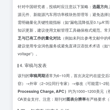
针对中国研究者，投稿时应注意以下策略：
选题方向
源元件、新能源汽车用功率模块热管理等；避免选择
需明确量化关键性能指标（如“漏电流降低至0.1μA”
知识更新，建议使用文献管理工具确保格式规范。常
乏与已有工作的量化对比
（例如未列出参考文献中的
建议使用专业润色服务或避免直译汉语技术术语（如“击穿电压”对应
voltage”）。
4. 审稿与发表
该刊的
审稿周期
通常为6~10周，首次决定约在提交
窃）→外审（2~3位同行专家）→修改（可能需1~2
Processing Charge, APC）
约为1000~1200美
OA资金支付。注意：期刊对
图表分辨率
有严格要求（