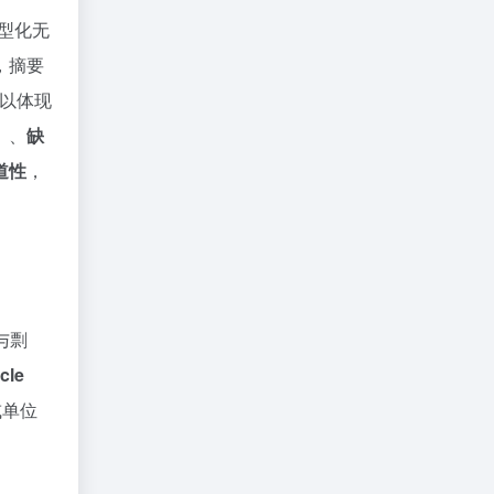
型化无
，摘要
献以体现
）、
缺
道性
，
与剽
cle
或单位
。