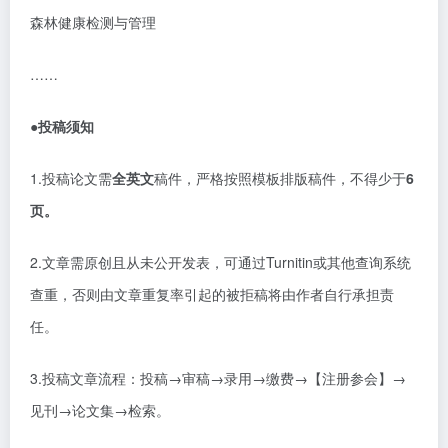
森林健康检测与管理
……
●投稿须知
1.投稿论文需
全英文
稿件，严格按照模板排版稿件，不得少于
6
页。
2.文章需原创且从未公开发表，可通过Turnitin或其他查询系统
查重，否则由文章重复率引起的被拒稿将由作者自行承担责
任。
3.投稿文章流程：投稿→审稿→录用→缴费→【注册参会】→
见刊→论文集→检索。