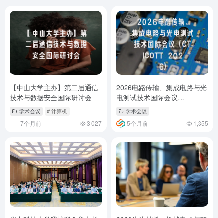
【中山大学主办】第二届通信
2026电路传输、集成电路与光
技术与数据安全国际研讨会
电测试技术国际会议
（CTICOTT 2026）
学术会议
# 计算机
学术会议
7个月前
3,027
5个月前
1,355