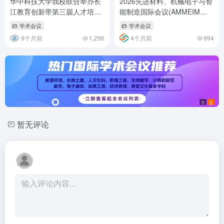
华中科技大学我校联合举办长
2026先进材料、机械电子与智
江教育创新带第三届人才培养
能制造国际会议(AMMEIM
与科技创新合作体创新电机论
2026)
学术会议
学术会议
坛
9个月前
1,296
4个月前
994
1
2
暂无评论