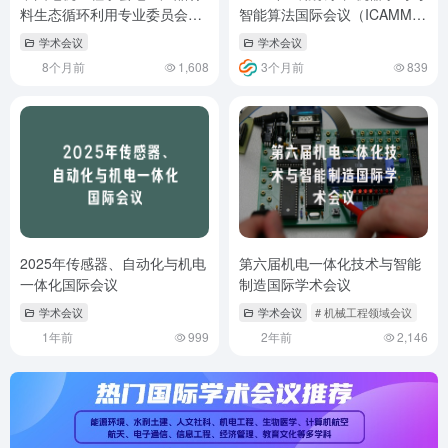
料生态循环利用专业委员会
智能算法国际会议（ICAMML
2025年年会
2026）
学术会议
学术会议
8个月前
1,608
3个月前
839
2025年传感器、自动化与机电
第六届机电一体化技术与智能
一体化国际会议
制造国际学术会议
学术会议
学术会议
# 机械工程领域会议
1年前
999
2年前
2,146