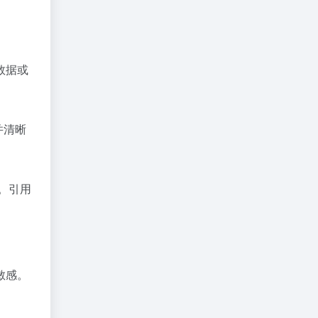
数据或
并清晰
。引用
敏感。