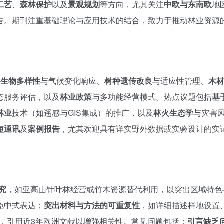
工艺
、
森林保护
以及
景观规划
等方向，尤其关注
中欧与东南欧
地
告。期刊注重基础理论与应用技术的结合，致力于推动林业资源
林生物多样性
与气候变化响应、
树种遗传改良
与适应性管理、
木
态服务评估，以及
林业政策
与多功能经营模式。热点议题包括
基
林业
技术（如遥感与GIS集成）的推广，以及
林火生态学
与灾害
短通讯
及
案例报告
，尤其欢迎具有详实野外数据或实验设计的实
究
，如亚高山针叶林经营或竹木资源替代利用，以突出区域特色
免中式表达；
突出材料与方法的可重复性
，如详细描述样地设置
，引用近3年欧洲文献以增强相关性。常见问题包括：
引言缺乏