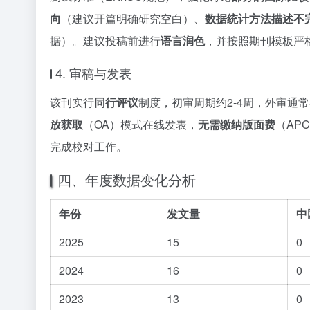
向
（建议开篇明确研究空白）、
数据统计方法描述不
据）。建议投稿前进行
语言润色
，并按照期刊模板严
4. 审稿与发表
该刊实行
同行评议
制度，初审周期约2-4周，外审通
放获取
（OA）模式在线发表，
无需缴纳版面费
（AP
完成校对工作。
四、年度数据变化分析
年份
发文量
中
2025
15
0
2024
16
0
2023
13
0