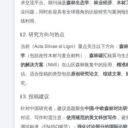
术交流平台。期刊涵盖
森林生态学
、
林业经济
、
木材
业问题，同时欢迎具有全球视角的比较研究与案例报
续利用。
2. 研究方向与热点
当前《Acta Silvae et Ligni》重点关注以下方向：
森
学
（包括改性木材与复合材料）、
森林碳汇
核算与生
的解决方案
（NbS）在山区森林恢复中的应用、
精准
估。适合投稿的类型包括
原创研究论文
、
综述文章
、
究。
3. 投稿建议
针对中国研究者，建议选题聚焦
中国-中欧森林对比研
对话。写作时需注意：
使用规范的英文科技写作
，避
测试标准（EN/ISO规范）；
强化讨论部分的国际比较