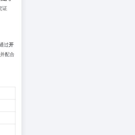
究证
通过
开
，并配合