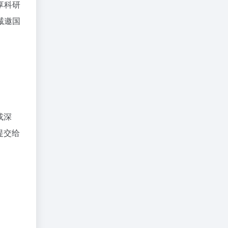
享科研
诚邀国
或深
提交给