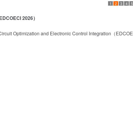
1
2
3
4
5
EDCOECI 2026
）
 Circuit Optimization and Electronic Control Integration（EDCO