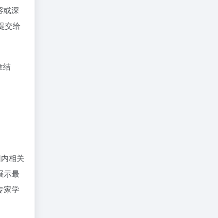
容或深
提交给
章结
围内相关
展示最
专家学