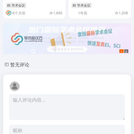
2026)
（ICISCAE 2025）
学术会议
学术会议
6个月前
1,695
1年前
1,208
1
2
暂无评论