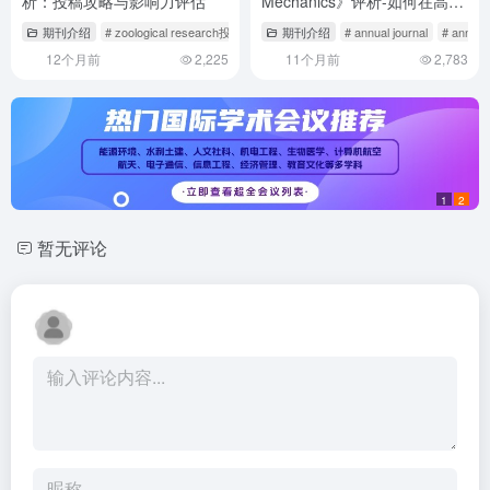
析：投稿攻略与影响力评估
Mechanics》评析-如何在高影
响因子期刊发表流体力学成
期刊介绍
# zoological research投稿难吗
# zygote期刊
期刊介绍
# annual journal
# annu
果？
12个月前
2,225
11个月前
2,783
1
2
暂无评论