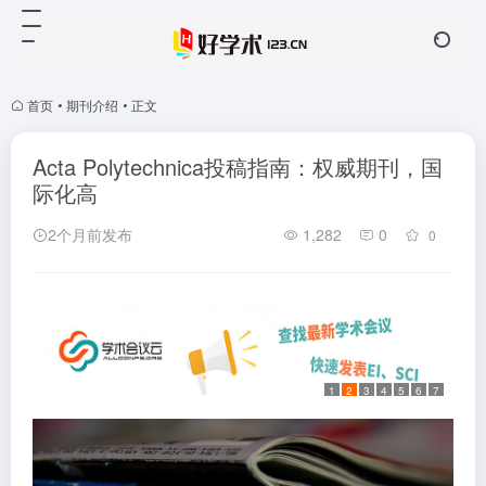
首页
•
期刊介绍
•
正文
Acta Polytechnica投稿指南：权威期刊，国
际化高
2个月前发布
1,282
0
0
1
2
3
4
5
6
7