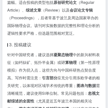
篇幅。适合投稿的类型包括
原创研究论文
（Regular
Article）、
综述文章
（Review）以及
会议论文专辑
（Proceedings），后者常基于波兰及周边国家举办的
国际物理会议。该刊对实验数据的完整性和理论分析的
逻辑性要求严格，但选题范围相对宽泛。
3. 投稿建议
针对中国研究者，建议选择
凝聚态物理
中的新兴材料表
征（如钙钛矿、拓扑半金属）或
计算物理
（第一性原理
模拟）作为切入点，这些方向与中国科研热点契合度
高。写作时需注意：
引言部分
应充分引用东欧学者的相
关研究，以体现对区域学术传统的尊重；
图表与数据
需
清晰规范，建议使用SI单位制。常见问题包括：
忽视文
献综述的全面性
（尤其是近五年波兰本国的相关论