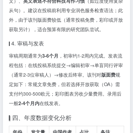
文）、
英文表述不符合科技写作习惯
（如过度使用复杂
从句）。建议在投稿前利用专业润色服务检查语法；此
外，由于该刊版面费较低（通常投稿免费，彩印或开放
获取另计），适合预算有限的研究团队尝试。
4. 审稿与发表
审稿周期通常为
3-6个月
，初审约1-2周内完成。发表流
程包括：在线投稿系统提交→编辑初审→单盲同行评审
（通常2-3位审稿人）→修改后终审。该刊对
版面费
规
定如下：常规文章免费，但若选择开放获取（OA）需
支付约300-500欧元；彩印图表另收少量费用。录用后
一般
2-4个月内
在线发表。
四、年度数据变化分析
年份
发文量
中国作者
占比
备注