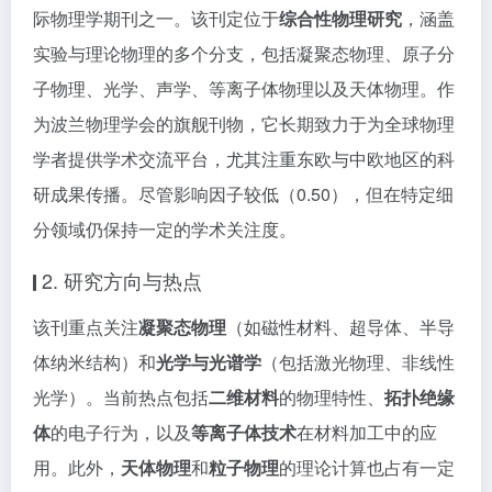
际物理学期刊之一。该刊定位于
综合性物理研究
，涵盖
实验与理论物理的多个分支，包括凝聚态物理、原子分
子物理、光学、声学、等离子体物理以及天体物理。作
为波兰物理学会的旗舰刊物，它长期致力于为全球物理
学者提供学术交流平台，尤其注重东欧与中欧地区的科
研成果传播。尽管影响因子较低（0.50），但在特定细
分领域仍保持一定的学术关注度。
2. 研究方向与热点
该刊重点关注
凝聚态物理
（如磁性材料、超导体、半导
体纳米结构）和
光学与光谱学
（包括激光物理、非线性
光学）。当前热点包括
二维材料
的物理特性、
拓扑绝缘
体
的电子行为，以及
等离子体技术
在材料加工中的应
用。此外，
天体物理
和
粒子物理
的理论计算也占有一定