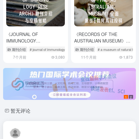
《JOURNAL OF
《RECORDS OF THE
IMMUNOLOGY
AUSTRALIAN MUSEUM》全
RESEARCH》期刊介绍与投稿
面解析：如何高效投稿国际权
期刊介绍
# journal of immunology research.
期刊介绍
# journal of immunotherapy
# a museum of natural hist
# jo
策略
威期刊？
7个月前
3,080
11个月前
1,873
1
2
暂无评论