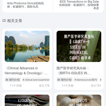
IEEE Transactions on Big Data
Acta Photonica Sinica投稿指
投稿指南：权威期刊，投稿慎重
南：权威期刊，国际化高
考虑
相关文章
《Clinical Advances in
围产医学研究风向标：
Hematology & Oncology》期
《BIRTH-ISSUES IN
刊解析与投稿全攻略——血液
PERINATAL CARE》的学术价
期刊介绍
# clinical and experimental 系列杂志
期刊介绍
# clinical oncology journal
# bioresources期刊
# cli
# bi
肿瘤学研究的权威指南
值解析与投稿战略
11个月前
2,176
11个月前
2,731