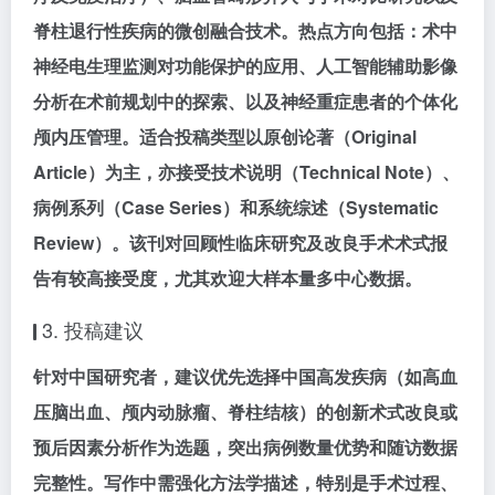
脊柱退行性疾病的微创融合技术
。热点方向包括：
术中
神经电生理监测对功能保护的应用、
人工智能辅助影像
分析在术前规划中的探索、以及
神经重症患者的个体化
颅内压管理
。适合投稿类型以
原创论著（Original
Article）
为主，亦接受
技术说明（Technical Note）
、
病例系列（Case Series）
和
系统综述（Systematic
Review）
。该刊对
回顾性临床研究及
改良手术术式报
告
有较高接受度，尤其欢迎大样本量多中心数据。
3. 投稿建议
针对中国研究者，建议优先选择
中国高发疾病（如高血
压脑出血、颅内动脉瘤、脊柱结核）的
创新术式改良
或
预后因素分析
作为选题，突出
病例数量优势和
随访数据
完整性
。写作中需强化
方法学描述
，特别是手术过程、