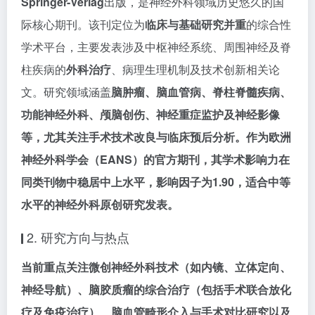
Springer-Verlag
出版，是神经外科领域历史悠久的国
际核心期刊。该刊定位为
临床与基础研究并重
的综合性
学术平台，主要发表涉及中枢神经系统、周围神经及脊
柱疾病的
外科治疗
、病理生理机制及技术创新相关论
文。研究领域涵盖
脑肿瘤、脑血管病、脊柱脊髓疾病、
功能神经外科、颅脑创伤、神经重症监护及
神经影像
等，尤其关注手术技术改良与临床预后分析。作为欧洲
神经外科学会（EANS）的官方期刊，其学术影响力在
同类刊物中稳居中上水平，影响因子为
1.90
，适合中等
水平的神经外科原创研究发表。
2. 研究方向与热点
当前重点关注
微创神经外科技术
（如内镜、立体定向、
神经导航）、
脑胶质瘤的综合治疗（包括手术联合放化
疗及免疫治疗）、
脑血管畸形介入与手术对比研究
以及