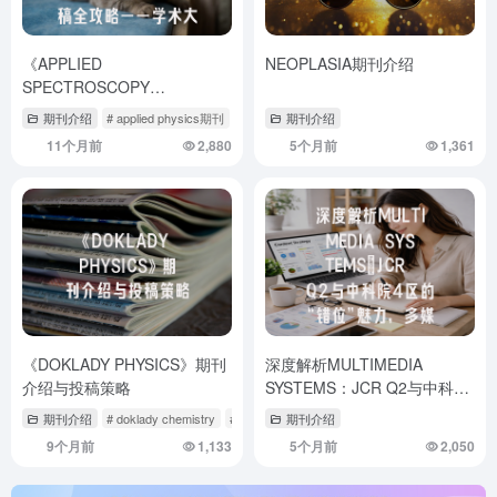
《APPLIED
NEOPLASIA期刊介绍
SPECTROSCOPY
REVIEWS》期刊解析与投稿全
期刊介绍
# applied physics期刊
# applied sciences期刊怎么样
期刊介绍
# appliedscie
攻略——学术大牛的选择秘
11个月前
2,880
5个月前
1,361
籍！
《DOKLADY PHYSICS》期刊
深度解析MULTIMEDIA
介绍与投稿策略
SYSTEMS：JCR Q2与中科院
4区的“错位”魅力，多媒体系统
期刊介绍
# doklady chemistry
# dot杂志
期刊介绍
# dove杂志sci
研究者的投稿避坑指南
9个月前
1,133
5个月前
2,050