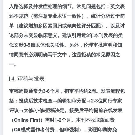
入路选择及并发症处理的细节。常见问题包括：
英文表
述不规范
（需注意专业术语一致性）、
统计分析过于简
单（建议增加多因素回归或倾向性评分匹配）、以及
讨
论部分未突显临床意义
。建议引用近3年本刊发表的类
似文献3-5篇以体现关联性。另外，
伦理审批声明
和
知
情同意书
必须明确写于文中，这是拒稿的常见原因之
一。
4. 审稿与发表
审稿周期通常为
3-6个月
，初审平均约2周。发表流程包
括：投稿后技术检查→编辑初审分配→2-3位同行专家
评议→大修/小修/拒稿决定。
接受后平均提前在线发表
（Online First）
需时1-2个月。本刊
不收取版面费
（OA模式需作者付费，但非强制），彩图印刷亦免