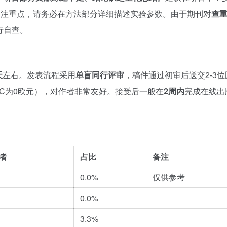
关注重点，请务必在方法部分详细描述实验参数。由于期刊对
查
进行自查。
天
左右。发表流程采用
单盲同行评审
，稿件通过初审后送交2-3
PC为0欧元），对作者非常友好。接受后一般在
2周内
完成在线出
者
占比
备注
0.0%
仅供参考
0.0%
3.3%