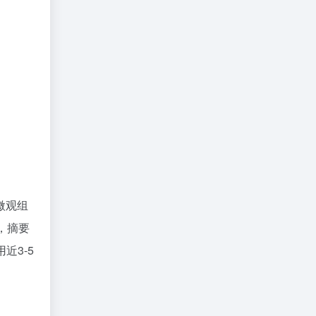
微观组
，摘要
近3-5