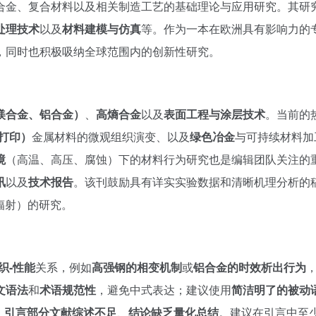
合金、复合材料以及相关制造工艺的基础理论与应用研究。其研
处理技术
以及
材料建模与仿真
等。作为一本在欧洲具有影响力的
，同时也积极吸纳全球范围内的创新性研究。
镁合金、铝合金）
、
高熵合金
以及
表面工程与涂层技术
。当前的
D打印）
金属材料的微观组织演变、以及
绿色冶金
与可持续材料加
境
（高温、高压、腐蚀）下的材料行为研究也是编辑团队关注的
讯
以及
技术报告
。该刊鼓励具有详实实验数据和清晰机理分析的
步辐射）的研究。
织-性能
关系，例如
高强钢的相变机制
或
铝合金的时效析出行为
文语法
和
术语规范性
，避免中式表达；建议使用
简洁明了的被动
：
引言部分文献综述不足
、
结论缺乏量化总结
。建议在引言中至