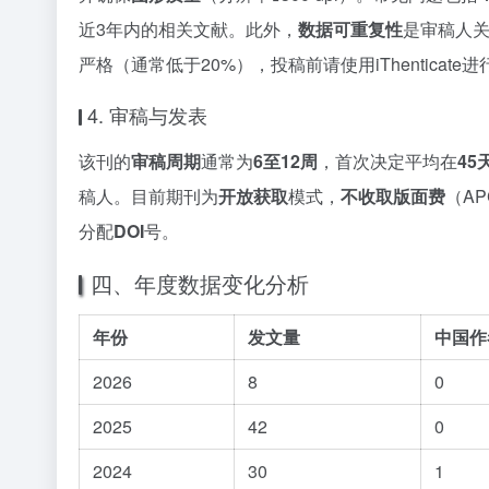
近3年内的相关文献。此外，
数据可重复性
是审稿人
严格（通常低于20%），投稿前请使用iThenticate
4. 审稿与发表
该刊的
审稿周期
通常为
6至12周
，首次决定平均在
45
稿人。目前期刊为
开放获取
模式，
不收取版面费
（A
分配
DOI
号。
四、年度数据变化分析
年份
发文量
中国作
2026
8
0
2025
42
0
2024
30
1