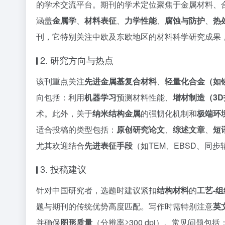
的学术交流平台。期刊的学术定位聚焦于金属材料、
涵盖
金属学
、
材料表征
、
力学性能
、
腐蚀与防护
、
热
刊，它特别关注中欧及东欧地区的材料科学研究成果
2. 研究方向与热点
该刊重点关注
先进金属基复合材料
、
轻量化合金（如
向包括：利用
机器学习
预测材料性能、
增材制造（3
术。此外，关于
纳米结构金属
的强韧化机制和
极端环
适合投稿的类型包括：
原创研究论文
、
综述文章
、
短
尤其欢迎结合
先进表征手段
（如TEM、EBSD、同
3. 投稿建议
针对中国研究者，选题时建议紧扣
结构材料
的
工艺-组
题与期刊的传统优势高度匹配。写作时需特别注意
英
并确保
图形质量
（分辨率≥300 dpi）。常见问题包括