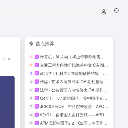
热点推荐
计算机 / AI 方向｜毕业评职称刚需，知网稳定收录
1
新
0
交通工程方向性价比海外中文 OA 期刊投稿整理
2
新
政治学 / 社科类3 本适配硕博结项、课程论文
3
新
传媒 / 艺术方向低成本 OA 期刊整理
4
新
法学 / 公共管理方向性价比 OA 期刊整理
5
新
Q4期刊、0.1影响因子、零中国作者：这本SSCI收录吗？
6
新
JCR 0.9分Q4、中科院未收录：APOS正畸期刊投稿风险与机会实测
7
新
9分Q1，自带国人友好光环——APOPTOSIS影响因子再攀新高
8
新
APMIS影响因子2.2、Q2区，中国作者占比21.9%，这本刊值得投吗？
9
新