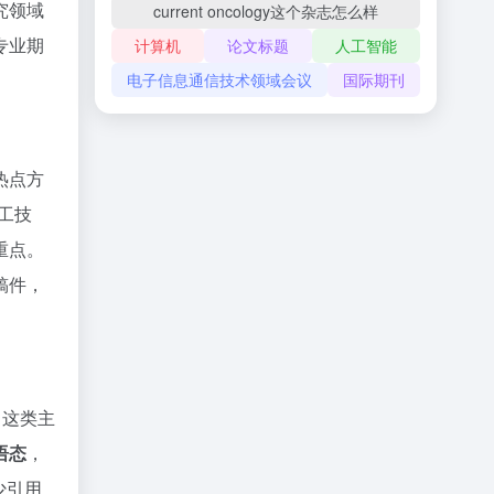
究领域
current oncology这个杂志怎么样
专业期
计算机
论文标题
人工智能
电子信息通信技术领域会议
国际期刊
热点方
工技
重点。
稿件，
，这类主
语态
，
少引用