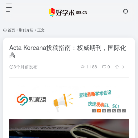
首页
•
期刊介绍
•
正文
Acta Koreana投稿指南：权威期刊，国际化
高
3个月前发布
1,188
0
0
1
2
3
4
5
6
7