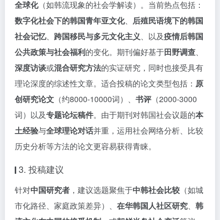
全球化
（如韩流现象的社会学解读）。当前热点包括：
数字化社会下的韩国青年亚文化
、
后殖民语境下的韩国
社会记忆
、
跨国移民与多元文化主义
、以及
疫情后韩国
公共政策与社会福利
的变化。期刊偏好基于
田野调查
、
深度访谈
或
混合研究方法
的实证研究，同时也接受具有
理论深度的综述性文章。适合投稿的论文类型包括：
原
创研究论文
（约8000-10000词）、
书评
（2000-3000
词）以及
专题论坛稿件
。由于期刊对韩国社会议题的
本
土经验
与
全球理论对话
并重，运用社会网络分析、比较
历史分析等方法的论文更容易获得青睐。
3. 投稿建议
针对
中国研究者
，建议选题聚焦于
中韩社会比较
（如城
市化路径、家庭政策差异）、
在华韩国人社区研究
、
韩