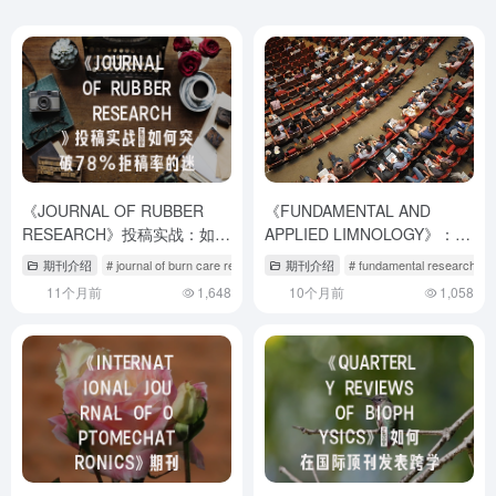
《JOURNAL OF RUBBER
《FUNDAMENTAL AND
RESEARCH》投稿实战：如何
APPLIED LIMNOLOGY》：湖
突破78%拒稿率的迷局？
沼学研究的国际平台与投稿全
期刊介绍
# journal of burn care research
期刊介绍
# journal of rural studies期刊
# fundamental research期
攻略
11个月前
1,648
10个月前
1,058