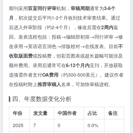
期刊采用
双盲同行评审
机制，
审稿周期
通常为
3-6个
月
，初次提交后平均1-2个月收到技术审查结果。通过
后进入外审阶段（约2-4个月），修改后需在
2周内
返
回。发表流程包括：投稿→编辑部初筛→同行评审→修
改录用→英语语言润色→排版校对→在线发表。目前
不
收取版面费
或投稿费，但彩页图表或超长篇幅可能涉及
额外费用。录用后通常可在
6-12个月内
见刊，开放获取
选项需作者支付
OA费用
（约300-500美元）。建议作者
在投稿时附上
推荐审稿人
名单，可加快审稿进程。
四、年度数据变化分析
年份
发文量
中国作者
占比
备注
2025
7
0
0.0%