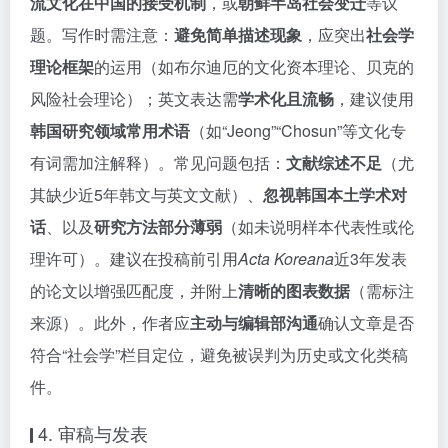
流文化在中国的接受机制
，或
朝鲜半岛社会变迁
等议
题。写作时需注意：
避免简单描述现象
，应突出
社会学
理论框架
的运用（如布尔迪厄的文化资本理论、贝克的
风险社会理论）；英文表达需
学术化且流畅
，建议使用
韩国研究领域常用术语
（如“Jeong”“Chosun”等文化专
有词需加注解释）。常见问题包括：
文献综述不足
（尤
其缺少近5年韩文与英文文献）、
忽视韩国本土学术对
话
、以及
研究方法部分薄弱
（如未说明样本代表性或伦
理许可）。建议在投稿前引用
Acta Koreana
近3年发表
的论文以增强匹配度，并附上
清晰的图表数据
（需标注
来源）。此外，作者应
主动与编辑部沟通
确认文章是否
符合“社会学”栏目定位，避免被误判为历史或文化类稿
件。
4. 审稿与发表