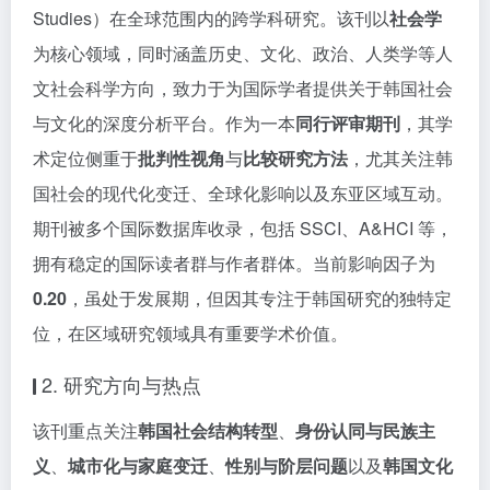
Studies）在全球范围内的跨学科研究。该刊以
社会学
为核心领域，同时涵盖历史、文化、政治、人类学等人
文社会科学方向，致力于为国际学者提供关于韩国社会
与文化的深度分析平台。作为一本
同行评审期刊
，其学
术定位侧重于
批判性视角
与
比较研究方法
，尤其关注韩
国社会的现代化变迁、全球化影响以及东亚区域互动。
期刊被多个国际数据库收录，包括 SSCI、A&HCI 等，
拥有稳定的国际读者群与作者群体。当前影响因子为
0.20
，虽处于发展期，但因其专注于韩国研究的独特定
位，在区域研究领域具有重要学术价值。
2. 研究方向与热点
该刊重点关注
韩国社会结构转型
、
身份认同与民族主
义
、
城市化与家庭变迁
、
性别与阶层问题
以及
韩国文化