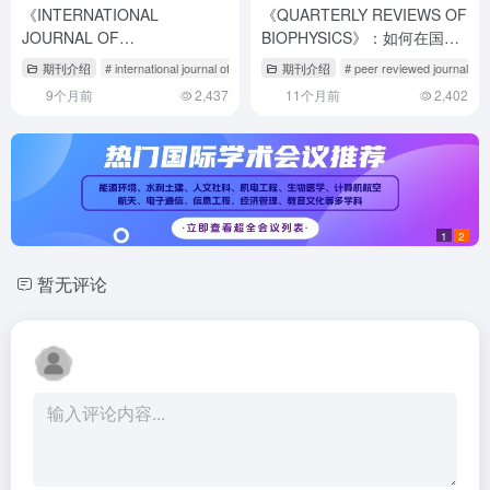
《INTERNATIONAL
《QUARTERLY REVIEWS OF
JOURNAL OF
BIOPHYSICS》：如何在国际
OPTOMECHATRONICS》期
顶刊发表跨学科研究成果？
期刊介绍
# international journal of ophthalmology
期刊介绍
# optics communications期刊
# peer reviewed journal arti
刊介绍与投稿策
9个月前
2,437
11个月前
2,402
略,optimization期刊
1
2
暂无评论