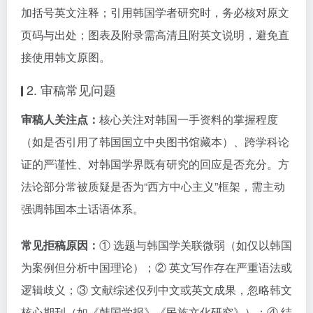
加括号英文注释；引用韩国学者研究时，务必核对原文
页码与出处；图表及附录需高清且附英文说明，避免直
接使用韩文原图。
2. 审稿常见问题
审稿人关注点：
核心关注对韩国一手资料的掌握程度
（如是否引用了韩国国立中央图书馆藏本）、跨学科论
证的严谨性、对韩国学界既有研究的回应是否充分。方
法论部分常被质疑是否为“西方中心主义”框架，需主动
强调韩国本土话语体系。
常见拒稿原因：
① 选题与韩国学关联微弱（如仅以韩国
为案例但分析中国理论）；② 英文写作存在严重语法或
逻辑歧义；③ 文献综述仅列中文或英文成果，忽略韩文
核心期刊（如《韩国学报》《民族文化研究》）；④ 结