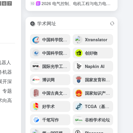
2026 电气控制、电机工程与电力电子国际会议（ECEEPE 2026）
10
新
6
7
学术网址
中国科学院国家授时中心
Xtranslator
中国科学院长春应用化学研究所
创好物
机器人
国际光学工程学会（SPIE）
Napkin AI
务机器
博识网
国家发育和功能人脑组织资源库
展开深
、专题
中国古典文献资源导航系统
国家知识产权局
术向高
好学术
TCGA（基因表达谱交互式分析）
千笔写作
谷粉学术论坛