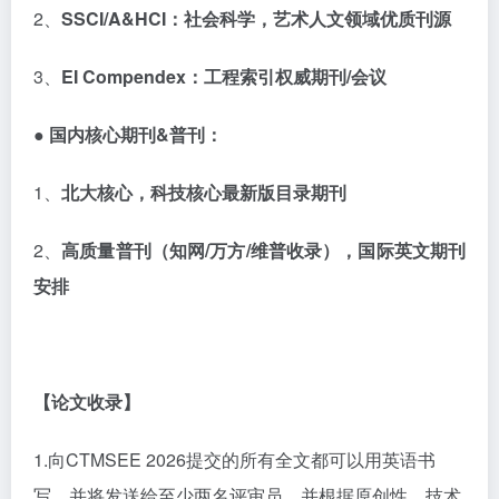
2、
SSCI/A&HCI
：社会科学，艺术人文领域优质刊源
3、
EI Compendex
：工程索引权威期刊
/
会议
● 国内核心期刊
&
普刊：
1、
北大核心，科技核心最新版目录期刊
2、
高质量普刊（知网
/
万方
/
维普收录），国际英文期刊
安排
【论文收录】
1.向CTMSEE 2026提交的所有全文都可以用英语书
写，并将发送给至少两名评审员，并根据原创性、技术