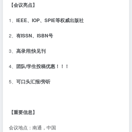
【
会议亮点】
1、
IEEE
、
IOP
、
SPIE
等权威出版社
2、
有
ISSN
、
ISBN
号
3、
高录用
|
快见刊
4、
团队
/
学生投稿优惠！！！
5、
可口头汇报
/
旁听
【重要信息】
会议地点：南通，中国