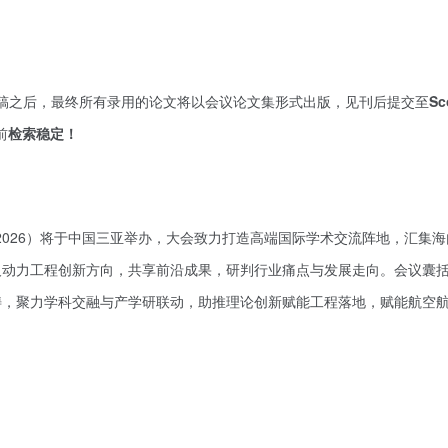
审稿之后，最终所有录用的论文将以会议论文集形式出版，见刊后提交至
Sc
前
检索稳定！
P 2026）将于中国三亚举办，大会致力打造高端国际学术交流阵地，汇集
及动力工程创新方向，共享前沿成果，研判行业痛点与发展走向。会议囊
畴，聚力学科交融与产学研联动，助推理论创新赋能工程落地，赋能航空