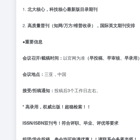
1.
北大核心，科技核心最新版目录期刊
2.
高质量普刊（知网
/万方/维普收录），国际英文期刊安排
●重要信息
会议召开
/截稿时间：
以官网为准
（早投稿、早审核、早录用
会议地点：
三亚，中国
接受
/拒稿通知：
投稿后
3个工作日左右。
* 高录用，权威出版！超稳检索！！
ISSN/ISBN双刊号！符合评职、毕业、评优等要求
组团
/学生投稿、参会均可申请优惠！！请联系会务蒋老师！